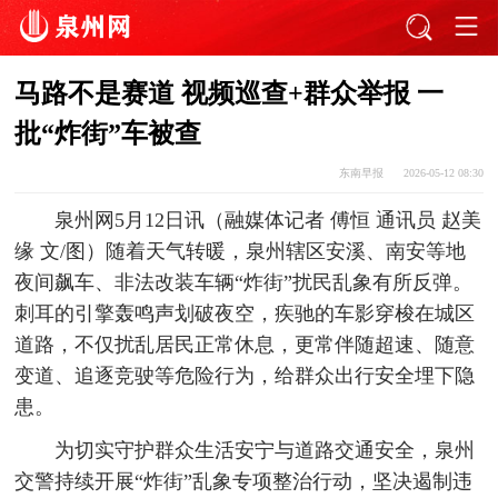
马路不是赛道 视频巡查+群众举报 一
批“炸街”车被查
东南早报
2026-05-12 08:30
泉州网5月12日讯（融媒体记者 傅恒 通讯员 赵美
缘 文/图）随着天气转暖，泉州辖区安溪、南安等地
夜间飙车、非法改装车辆“炸街”扰民乱象有所反弹。
刺耳的引擎轰鸣声划破夜空，疾驰的车影穿梭在城区
道路，不仅扰乱居民正常休息，更常伴随超速、随意
变道、追逐竞驶等危险行为，给群众出行安全埋下隐
患。
为切实守护群众生活安宁与道路交通安全，泉州
交警持续开展“炸街”乱象专项整治行动，坚决遏制违