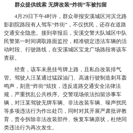
群众提供线索 无牌改装“炸街”车被扣留
4月29日下午4时许，群众举报安溪城区河滨北路
影剧院路段有人驾车“炸街”，不仅扰民，还存在道路
交通安全隐患。接到举报后，安溪交警大队城区中队
民警第一时间调取路面监控，精准锁定违法车辆的活
动时段、行驶路线，在安溪城区宝龙广场路段将该车
查获。
经查，该车未悬挂号牌上路，且私自改装排气
管。驾驶人汪某通过猛踩油门、高速行驶制造刺耳轰
鸣声，刻意“炸街”炫技，违反道路交通安全法律法
规，严重扰乱公共秩序。交警现场依法扣留涉事车
辆，对汪某驾驶无牌车辆、非法改装车辆、噪声扰民
等多项违法行为作出处罚，同时对其开展严肃批评教
育，责令拆除非法改装部件、恢复车辆原状，杜绝同
类违法行为再次发生。