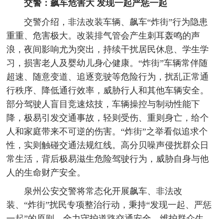
交警：飙车危害大 发现一起严惩一起
交警介绍，非法改装车辆、飙车“炸街”行为隐患
重重、危害极大。改装排气管会产生刺耳轰鸣的声
浪，夜间影响尤为突出，持续干扰居民休息、学生学
习，损害老人及婴幼儿身心健康。“炸街”车辆常伴随
超速、随意变道、追逐竞驶等危险行为，扰乱正常通
行秩序、降低通行效率，威胁行人和其他车辆安全。
部分驾驶人盲目竞速炫技，车辆操控与制动性能下
降，极易引发交通事故，轻则受伤、重则身亡，给个
人和家庭带来不可逆的伤害。“炸街”之举看似追求个
性，实则触碰交通法规红线。高分贝噪声侵扰群众日
常生活，背后极易滋生危险驾驶行为，威胁自身与他
人的生命财产安全。
泉州公安交警将常态化开展飙车、非法改
装、“炸街”扰民专项整治行动，秉持“发现一起、严惩
一起”的原则，全力守护道路交通安全，维护群众生