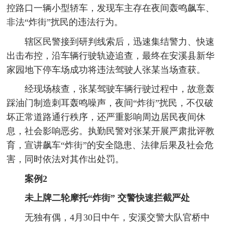
控路口一辆小型轿车，发现车主存在夜间轰鸣飙车、
非法“炸街”扰民的违法行为。
辖区民警接到研判线索后，迅速集结警力、快速
出击布控，沿车辆行驶轨迹追查，最终在安溪县新华
家园地下停车场成功将违法驾驶人张某当场查获。
经现场核查，张某驾驶车辆行驶过程中，故意轰
踩油门制造刺耳轰鸣噪声，夜间“炸街”扰民，不仅破
坏正常道路通行秩序，还严重影响周边居民夜间休
息，社会影响恶劣。执勤民警对张某开展严肃批评教
育，宣讲飙车“炸街”的安全隐患、法律后果及社会危
害，同时依法对其作出处罚。
案例2
未上牌二轮摩托“炸街” 交警快速拦截严处
无独有偶，4月30日中午，安溪交警大队官桥中