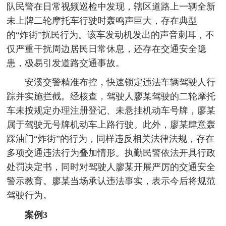
队民警在日常视频巡检中发现，辖区道路上一辆全新
未上牌二轮摩托车行驶时轰鸣声巨大，存在典型
的“炸街”扰民行为。该车发动机发出的声音刺耳，不
仅严重干扰周边居民日常休息，还存在交通安全隐
患，极易引发道路交通事故。
安溪交警精准布控，快速锁定违法车辆驾驶人行
踪并实施拦截。经核查，驾驶人廖某驾驶的二轮摩托
车未按规定办理注册登记、未悬挂机动车号牌，廖某
属于驾驶无号牌机动车上路行驶。此外，廖某肆意轰
踩油门“炸街”的行为，同样违反相关法律法规，存在
多项交通违法行为叠加情形。执勤民警依法开具行政
处罚决定书，同时对驾驶人廖某开展严厉的交通安全
警示教育。廖某当场承认违法事实，表示今后将规范
驾驶行为。
案例3