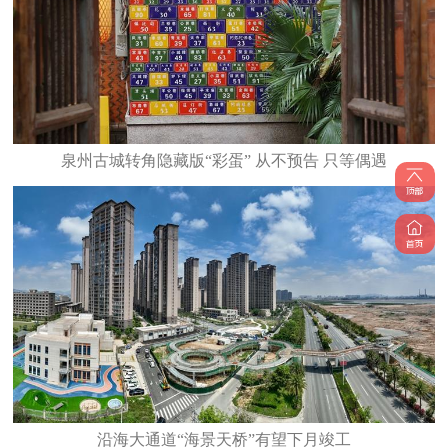
泉州古城转角隐藏版“彩蛋” 从不预告 只等偶遇
沿海大通道“海景天桥”有望下月竣工