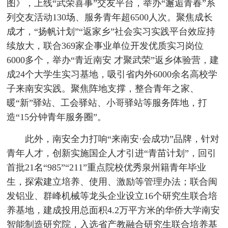
图》，上线“武荣喜事”交友平台，举办“邂逅青春”系
列交友活动130场、服务青年超6500人次。聚焦成长
成才，“扬帆计划”“返家乡”社会实习实践平台效应持
续放大，联合369家企事业单位开发优质实习岗位
6000多个，举办“青近南安 才聚武荣”返乡体验营，建
成24个大学生实习基地，吸引省内外6000余名高校学
子来南安实践。聚焦阵地支撑，整合青年之家、
暖“新”驿站、工会驿站、小哥驿站等服务阵地，打
造“15分钟青年服务圈”。
此外，南安全力打响“来南安·会成功”品牌，针对
青年人才，创新实施国企人才引进“青苗计划”，回引
首批21名“985”“211”重点院校优秀泉州籍青年毕业
生，探索建立培养、使用、激励等管理办法；联合闽
发铝业、群峰机械等龙头企业设立16个研究生联合培
养基地，建成投用总面积4.2万平方米的华侨大学南安
智能制造研究院，入选省产教融合研究生联合培养基