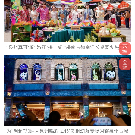
“泉州真可‘椅’ 洛江‘拼一桌’”桥南古街南洋长桌宴火热开席
为“闽超”加油为泉州喝彩 ∠45°刺桐幻幕专场闪耀泉州古城