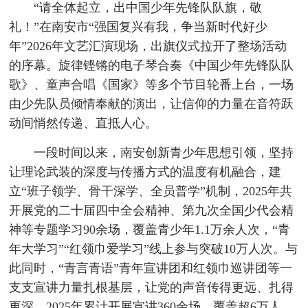
“请全体起立，出中国少年先锋队队旗，敬
礼！”在南安市“强国复兴有我，争当新时代好少
年”2026年文艺汇演现场，出旗仪式拉开了整场活动
的序幕。旋律铿锵的电子琴合奏《中国少年先锋队队
歌》、童声合唱《国家》等多个节目轮番上台，一场
由少先队员倾情奉献的演出，让信仰的力量在音符跃
动间悄然传递、直抵人心。
一段时间以来，南安创新青少年思想引领，坚持
让理论武装的深度与传播方式的温度有机融合，建
立“班子领学、骨干深学、全员普学”机制，2025年共
开展党的二十届四中全会精神、第九次全国少代会精
神等专题学习90余场，覆盖青少年1.1万余人次，“青
年大学习”“红领巾爱学习”线上参与突破10万人次。与
此同时，“青言青语”青年宣讲团和红领巾巡讲团等一
支支宣讲力量扎根基层，让党的声音传得更远、扎得
更深，2025年累计开展宣讲360余场，覆盖超6万人