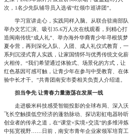
次，1名少先队辅导员入选省“红领巾巡讲团”。
学习宣讲走心，实践同样入脑。从联合驻南部队
举办文艺汇演、吸引35.6万人次在线观看，到精心打
造闽南传统“成人礼”、举办海外华裔青少年寻根筑梦
夏令营，再到深化入队、入团、成人礼仪式教育，一
系列沉浸式育人实践，让家国情怀与优秀传统文化薪
火相传。“我们希望通过体验式、场景化的方式，让
红色基因可感可触，让青少年在参与中受教育、在体
验中长才干。”共青团南安市委相关负责人介绍道。
担当争先 让青春力量激荡在发展一线
走进极米科技感受智能投影的全球布局、深入沃
飞长空触摸低空经济的蓬勃脉动、探访彩虹电器聆听
创业者的传承之道，在“课堂+实境+交流”的多维淬炼
中拓宽视野……日前，南安市青年企业家领军培育工