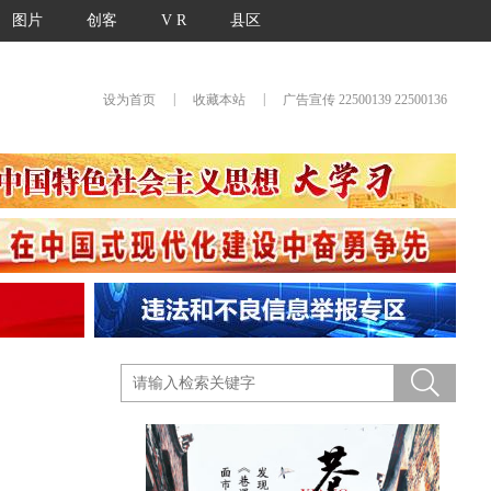
图片
创客
V R
县区
|
|
设为首页
收藏本站
广告宣传 22500139 22500136