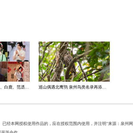
佟丽娅、于适、任贤齐、白鹿、范丞丞……明星扎堆打卡 泉州星光熠熠
巡山偶遇北鹰鸮 泉州鸟类名录再添新成员
。已经本网授权使用作品的，应在授权范围内使用，并注明“来源：泉州网
展平等合作。