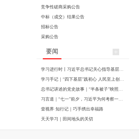
竞争性磋商采购公告
中标（成交）结果公告
招标公告
采购公告
要闻
学习进行时丨习近平总书记关心指导基层党建的故事
学习手记｜“四下基层”践初心 人民至上创伟业
总书记讲述的党史故事｜“半条被子”映照初心
习言道｜“七一”前夕，习近平为何考察一个村级党组织
壹视界·知行记｜巧手绣出幸福路
天天学习｜田间地头的关切