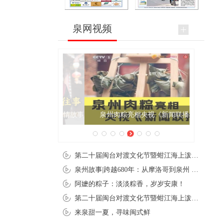
泉网视频
泉州肉粽亮相央视《新闻联播》
第二十届闽台对渡文化节暨蚶江海上泼水节在石狮蚶江启幕
泉州故事|跨越680年：从摩洛哥到泉州 丝路使者“中国行”
阿嬷的粽子：淡淡粽香，岁岁安康！
第二十届闽台对渡文化节暨蚶江海上泼水节在石狮蚶江开幕
来泉甜一夏，寻味闽式鲜