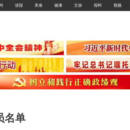
州
读报
美食
健康
文旅
报料
视频
员名单