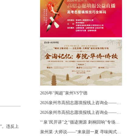
2026年“闽超”泉州VS宁德
2026泉州市高招志愿填报线上咨询会——《出分应急课堂：全流程拆解志愿填报》主题讲座
2026泉州市高招志愿填报线上咨询会——《志愿填报 答疑直播》主题讲座
“‘泉’民开讲”之“循迹溯源 刺桐回响”专场宣讲
”。违反上
泉州菜·大师说——“来泉甜一夏 寻味闽式鲜”上官品牌专场直播