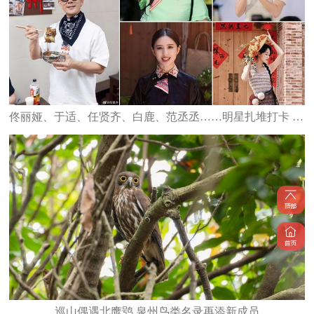
佟丽娅、于适、任贤齐、白鹿、范丞丞……明星扎堆打卡 泉州星光熠熠
巡山偶遇北鹰鸮 泉州鸟类名录再添新成员