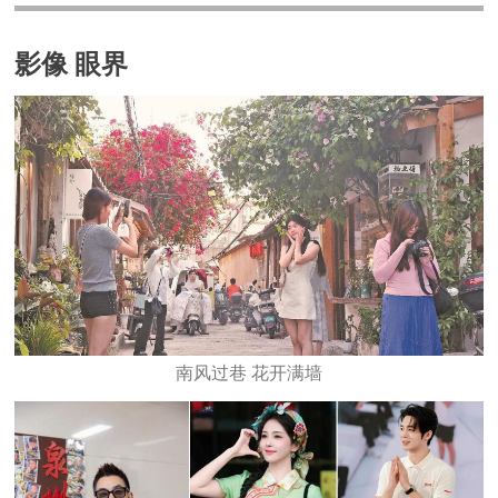
影像 眼界
南风过巷 花开满墙