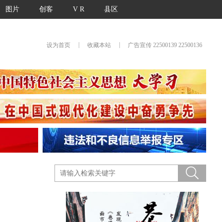
图片
创客
V R
县区
|
|
设为首页
收藏本站
广告宣传 22500139 22500136