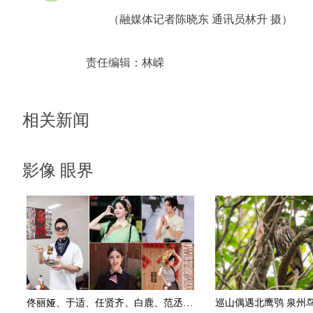
（融媒体记者陈晓东 通讯员林升 摄）
责任编辑：
林嵘
相关新闻
影像 眼界
佟丽娅、于适、任贤齐、白鹿、范丞丞……明星扎堆打卡 泉州星光熠熠