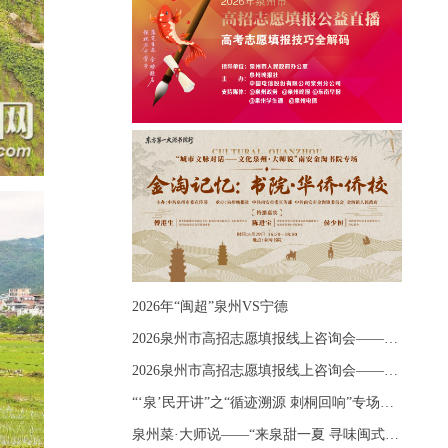
2026年“闽超”泉州VS宁德
2026泉州市高招志愿填报线上咨询会——《出分应急课堂：全流程拆解志愿填报》主题讲座
2026泉州市高招志愿填报线上咨询会——《志愿填报 答疑直播》主题讲座
“‘泉’民开讲”之“循迹溯源 刺桐回响”专场宣讲
泉州菜·大师说——“来泉甜一夏 寻味闽式鲜”上官品牌专场直播