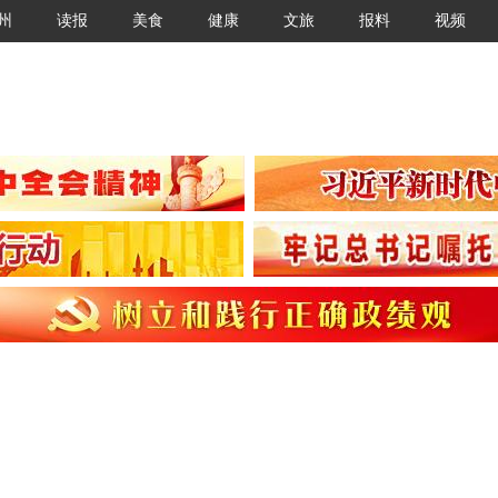
州
读报
美食
健康
文旅
报料
视频