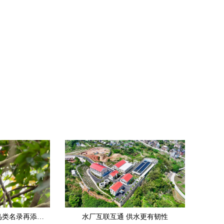
巡山偶遇北鹰鸮 泉州鸟类名录再添新成员
水厂互联互通 供水更有韧性