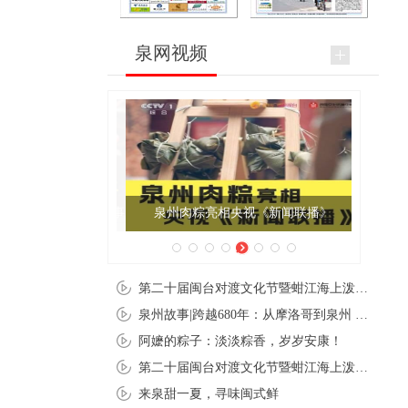
泉网视频
泉州肉粽亮相央视《新闻联播》
第二十届闽台对渡文化节暨蚶江海上泼水节在石狮蚶江启幕
泉州故事|跨越680年：从摩洛哥到泉州 丝路使者“中国行”
阿嬷的粽子：淡淡粽香，岁岁安康！
第二十届闽台对渡文化节暨蚶江海上泼水节在石狮蚶江开幕
来泉甜一夏，寻味闽式鲜