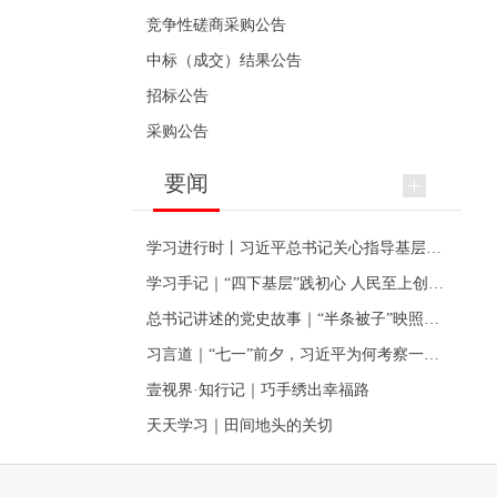
竞争性磋商采购公告
中标（成交）结果公告
招标公告
采购公告
要闻
学习进行时丨习近平总书记关心指导基层党建的故事
学习手记｜“四下基层”践初心 人民至上创伟业
总书记讲述的党史故事｜“半条被子”映照初心
习言道｜“七一”前夕，习近平为何考察一个村级党组织
壹视界·知行记｜巧手绣出幸福路
天天学习｜田间地头的关切