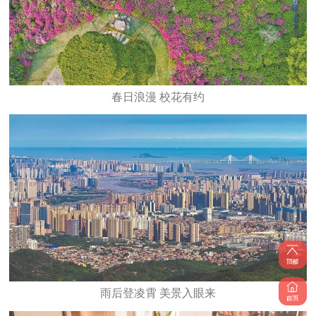
春日浪漫 校花有约
雨后登凌霄 美景入眼来