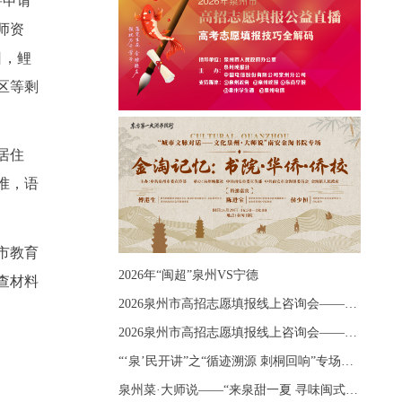
将申请
师资
日，鲤
区等剩
居住
准，语
市教育
2026年“闽超”泉州VS宁德
查材料
2026泉州市高招志愿填报线上咨询会——《出分应急课堂：全流程拆解志愿填报》主题讲座
2026泉州市高招志愿填报线上咨询会——《志愿填报 答疑直播》主题讲座
“‘泉’民开讲”之“循迹溯源 刺桐回响”专场宣讲
泉州菜·大师说——“来泉甜一夏 寻味闽式鲜”上官品牌专场直播