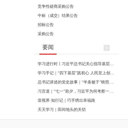
竞争性磋商采购公告
中标（成交）结果公告
招标公告
采购公告
要闻
学习进行时丨习近平总书记关心指导基层党建的故事
学习手记｜“四下基层”践初心 人民至上创伟业
总书记讲述的党史故事｜“半条被子”映照初心
习言道｜“七一”前夕，习近平为何考察一个村级党组织
壹视界·知行记｜巧手绣出幸福路
天天学习｜田间地头的关切