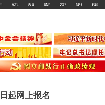
州
读报
美食
健康
文旅
报料
视频
5日起网上报名