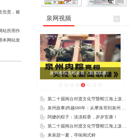
性负责，被
泉网视频
网站所用作
用本网站发
泉州肉粽亮相央视《新闻联播》
第二十届闽台对渡文化节暨蚶江海上泼水节在石狮蚶江启幕
泉州故事|跨越680年：从摩洛哥到泉州 丝路使者“中国行”
阿嬷的粽子：淡淡粽香，岁岁安康！
第二十届闽台对渡文化节暨蚶江海上泼水节在石狮蚶江开幕
来泉甜一夏，寻味闽式鲜