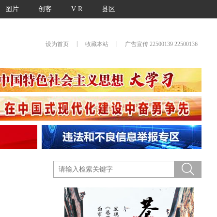
图片
创客
V R
县区
|
|
设为首页
收藏本站
广告宣传 22500139 22500136