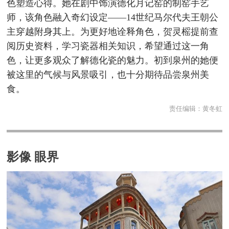
色塑造心得。她在剧中饰演德化月记窑的制窑手艺
师，该角色融入奇幻设定——14世纪马尔代夫王朝公
主穿越附身其上。为更好地诠释角色，贺灵榣提前查
阅历史资料，学习瓷器相关知识，希望通过这一角
色，让更多观众了解德化瓷的魅力。初到泉州的她便
被这里的气候与风景吸引，也十分期待品尝泉州美
食。
责任编辑：
黄冬虹
影像 眼界