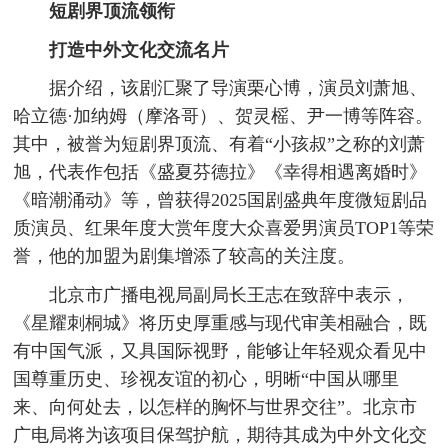
短剧界顶流领衔
打造中外文化交流名片
据介绍，该剧汇聚了导演栗心博，演员刘萧旭、
哈立德·加纳姆（摩洛哥）、贺灵榣、尹一博等阵容。
其中，被誉为短剧界顶流、有着“小孩叔”之称的刘萧
旭，代表作包括《盛夏芬德拉》《幸得相遇离婚时》
《暗潮涌动》等，曾获得2025国剧盛典年度微短剧品
质演员、红果年度大赏年度大众喜爱男演员TOP1等荣
誉，他的加盟为剧集增添了较高的关注度。
北京市广播电视局副局长王志在致辞中表示，
《星耀刺桐城》将历史厚重感与现代审美相融合，既
有中国气派，又具国际视野，能够让年轻观众看见中
国尊重历史、珍视友谊的初心，明晰“中国从哪里
来、向何处去，以怎样的胸怀与世界交往”。北京市
广电局将为该项目保驾护航，期待其成为中外文化交