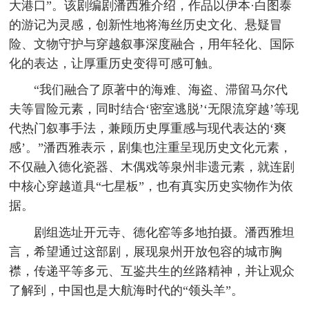
大港口”。该剧编剧潘西雅介绍，作品以伊本·白图泰
的游记为灵感，创新性地将海丝历史文化、悬疑冒
险、文物守护与穿越叙事深度融合，用年轻化、国际
化的表达，让厚重历史变得可感可触。
“我们融合了原著中的海难、海盗、滞留马尔代
夫等冒险元素，同时结合‘密室逃脱’‘无限流穿越’等现
代热门叙事手法，兼顾历史厚重感与现代表达的‘爽
感’。”潘西雅表示，剧集也注重呈现历史文化元素，
不仅融入德化瓷器、木偶戏等泉州非遗元素，就连剧
中核心穿越道具“七星板”，也有真实历史实物作为依
据。
剧组选址开元寺、德化窑等多地拍摄。潘西雅坦
言，希望通过这部剧，展现泉州开放包容的城市胸
襟，传递平等多元、互鉴共生的丝路精神，并让观众
了解到，中国也是大航海时代的“领头羊”。