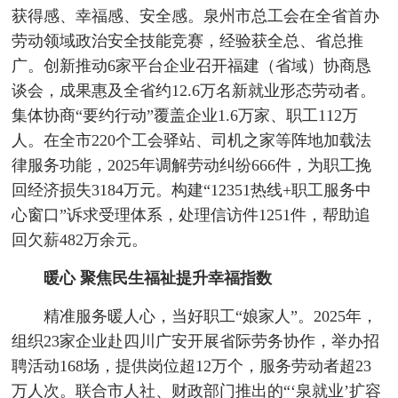
获得感、幸福感、安全感。泉州市总工会在全省首办
劳动领域政治安全技能竞赛，经验获全总、省总推
广。创新推动6家平台企业召开福建（省域）协商恳
谈会，成果惠及全省约12.6万名新就业形态劳动者。
集体协商“要约行动”覆盖企业1.6万家、职工112万
人。在全市220个工会驿站、司机之家等阵地加载法
律服务功能，2025年调解劳动纠纷666件，为职工挽
回经济损失3184万元。构建“12351热线+职工服务中
心窗口”诉求受理体系，处理信访件1251件，帮助追
回欠薪482万余元。
暖心
聚焦民生福祉
提升幸福指数
精准服务暖人心，当好职工“娘家人”。2025年，
组织23家企业赴四川广安开展省际劳务协作，举办招
聘活动168场，提供岗位超12万个，服务劳动者超23
万人次。联合市人社、财政部门推出的“‘泉就业’扩容