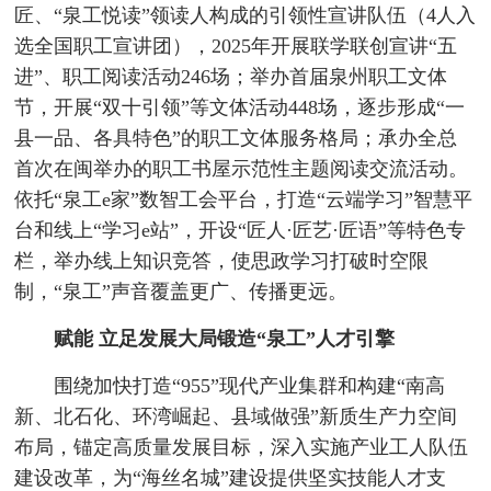
匠、“泉工悦读”领读人构成的引领性宣讲队伍（4人入
选全国职工宣讲团），2025年开展联学联创宣讲“五
进”、职工阅读活动246场；举办首届泉州职工文体
节，开展“双十引领”等文体活动448场，逐步形成“一
县一品、各具特色”的职工文体服务格局；承办全总
首次在闽举办的职工书屋示范性主题阅读交流活动。
依托“泉工e家”数智工会平台，打造“云端学习”智慧平
台和线上“学习e站”，开设“匠人·匠艺·匠语”等特色专
栏，举办线上知识竞答，使思政学习打破时空限
制，“泉工”声音覆盖更广、传播更远。
赋能
立足发展大局
锻造“泉工”人才引擎
围绕加快打造“955”现代产业集群和构建“南高
新、北石化、环湾崛起、县域做强”新质生产力空间
布局，锚定高质量发展目标，深入实施产业工人队伍
建设改革，为“海丝名城”建设提供坚实技能人才支