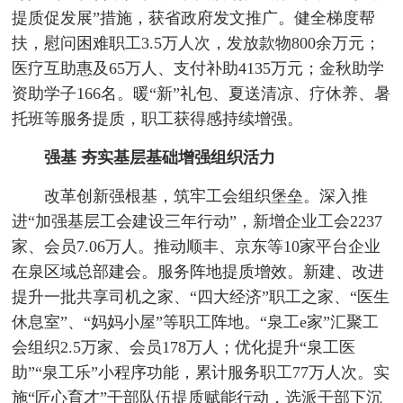
提质促发展”措施，获省政府发文推广。健全梯度帮
扶，慰问困难职工3.5万人次，发放款物800余万元；
医疗互助惠及65万人、支付补助4135万元；金秋助学
资助学子166名。暖“新”礼包、夏送清凉、疗休养、暑
托班等服务提质，职工获得感持续增强。
强基
夯实基层基础
增强组织活力
改革创新强根基，筑牢工会组织堡垒。深入推
进“加强基层工会建设三年行动”，新增企业工会2237
家、会员7.06万人。推动顺丰、京东等10家平台企业
在泉区域总部建会。服务阵地提质增效。新建、改进
提升一批共享司机之家、“四大经济”职工之家、“医生
休息室”、“妈妈小屋”等职工阵地。“泉工e家”汇聚工
会组织2.5万家、会员178万人；优化提升“泉工医
助”“泉工乐”小程序功能，累计服务职工77万人次。实
施“匠心育才”干部队伍提质赋能行动，选派干部下沉