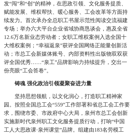
发“闯”和“创”的精神，在思政引领、文化服务提质、
赋能发展、维权帮扶、暖心服务、工会改革等方面持
续发力。首次承办全总职工书屋示范性阅读交流福建
专场；举办六大平台企业省域协商恳谈会，惠及全省
12.6万名新业态劳动者；女职工维权案例入选全国十
大维权案例；“幸福返泉”获评全国网络正能量创新活
动；市总工会新媒体账号、内部资料性出版物双双获
评全国优秀……“泉工”品牌影响力持续提升，交出一
份亮眼“工会答卷”。
铸魂
强化政治引领
凝聚奋进力量
坚持思想领航，以文化润心，打造职工精神家
园。按照全国总工会“559”工作部署和省总工会工作要
求，围绕市委、市政府中心大局，泉州市总工会创新
实施新时代泉州职工文化服务提质行动，打响“中国
工人大思政课·泉州课堂”品牌。组建由183名劳模工