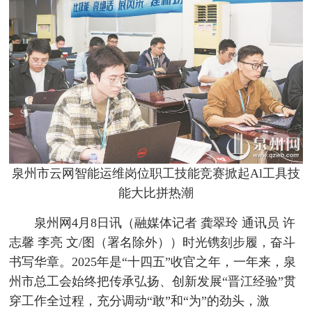
泉州市云网智能运维岗位职工技能竞赛掀起Al工具技
能大比拼热潮
泉州网4月8日讯
（融媒体记者 龚翠玲 通讯员 许
志馨 李亮 文/图（署名除外））
时光镌刻步履，奋斗
书写华章。2025年是“十四五”收官之年，一年来，泉
州市总工会始终把传承弘扬、创新发展“晋江经验”贯
穿工作全过程，充分调动“敢”和“为”的劲头，激