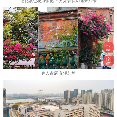
德化紫色花海惊艳上线 如梦似幻速来打卡
春入古厝 花漫红墙