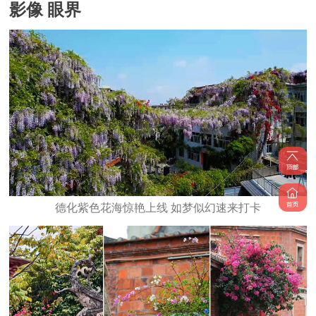
影像 眼界
德化紫色花海惊艳上线 如梦似幻速来打卡