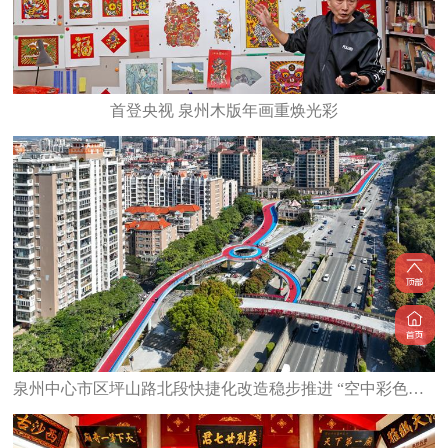
首登央视 泉州木版年画重焕光彩
泉州中心市区坪山路北段快捷化改造稳步推进 “空中彩色廊道”成新晋打卡地