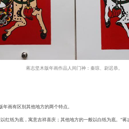
蒋志坚木版年画作品人间门神：秦琼、尉迟恭。
版年画有区别其他地方的两个特点。
般以红纸为底，寓意吉祥喜庆；其他地方的一般以白纸为底。”蒋