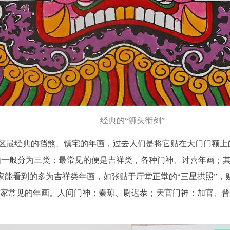
经典的“狮头衔剑”
南地区最经典的挡煞、镇宅的年画，过去人们是将它贴在大门门额
画一般分为三类：最常见的便是吉祥类，各种门神、讨喜年画；
家能看到的多为吉祥类年画，如张贴于厅堂正堂的“三星拱照”，
百姓家常见的年画。人间门神：秦琼、尉迟恭；天官门神：加官、