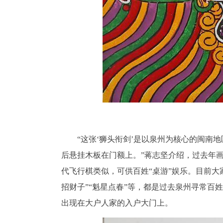
“这张‘狮头衔剑’是以泉州为核心的闽
后悬挂木板在门额上。”蒋志坚介绍，过去年
代飞行棋类似，可供百姓“桌游”娱乐。目前大
招财子”“魁星点春”等，都是过去泉州寻常
出现在大户人家的入户大门上。