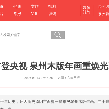
食
健康
文旅
报料
泉州
媒体
矩阵
片
举报
V R
辟谣
泉州
首登央视 泉州木版年画重焕光
2026-03-13 07:45:26
来源：东南早报
有千年历史，后因历史原因市面曾一度难见泉州木版年画。二十