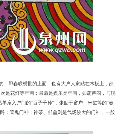
上的，即春联横批的上面，也有大户人家贴在木板上，然
其次是花灯等年画；最后是娱乐类年画，如葫芦闷，与现
贴单扇入户门的“百子千孙”，张贴于窗户、米缸等的“春
晋爵；管鬼门神：神荼、郁垒则是气场较大的门神，一般