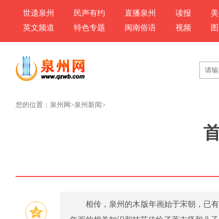
世遗泉州
民声有约
直播泉州
读报
美
英文频道
特色专题
闽南俗语
视频
图
您的位置：
泉州网
>
泉州新闻
>
相传，泉州的木版年画始于宋朝，已