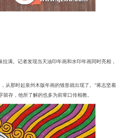
味拉满。记者发现当天油印年画和水印年画同时亮相，
，从那时起泉州木版年画的雏形就出现了。”蒋志坚着
字留存，他所了解的也多为前辈口传相教。