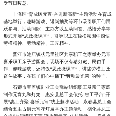
受节日暖意。
丰泽区“育成暖元宵·奋进新高新”主题活动在育成
基地举行，趣味游戏、返岗抽奖等环节吸引职工们踊
跃参与。活动间隙，主办方以互动问答、感悟分享等
形式开展“思政微课堂”，引导职工在轻松氛围中感悟
劳模精神、劳动精神、工匠精神。
晋江市池店镇状元里社区共享职工之家举办元宵
喜乐职工亲子游园会，现场不仅有猜灯谜、民俗手
作、趣味游戏，还特设“思政微课堂”，讲述劳模工匠
奋斗故事，在孩子们心中播下“劳动最光荣”的种子。
石狮市宝盖镇鞋业工会驿站组织职工及亲子家庭
制作元宵丸和灯笼，惠安县总工会依托“惠工平台”开
展“惠工齐聚 喜乐元宵”线上趣味活动，永春县总工会
结合五里古街元宵花灯展举办主题活动，德化县总工