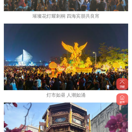
璀璨花灯耀刺桐 四海宾朋共良宵
灯市如昼 人潮如涌