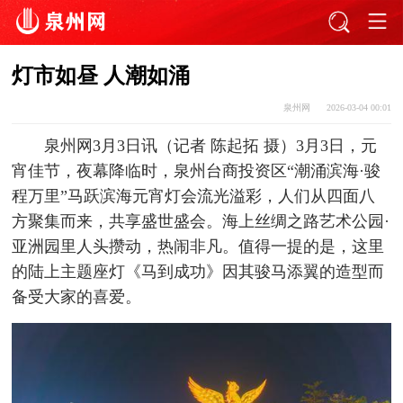
灯市如昼 人潮如涌
泉州网
2026-03-04 00:01
泉州网3月3日讯（记者 陈起拓 摄）3月3日，元
宵佳节，夜幕降临时，泉州台商投资区“潮涌滨海·骏
程万里”马跃滨海元宵灯会流光溢彩，人们从四面八
方聚集而来，共享盛世盛会。海上丝绸之路艺术公园·
亚洲园里人头攒
动，热闹非凡。值得一提的是，这里
的陆上主题座灯《马到成功》因其骏马添翼的造型而
备受大家的喜爱。