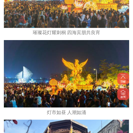
璀璨花灯耀刺桐 四海宾朋共良宵
灯市如昼 人潮如涌