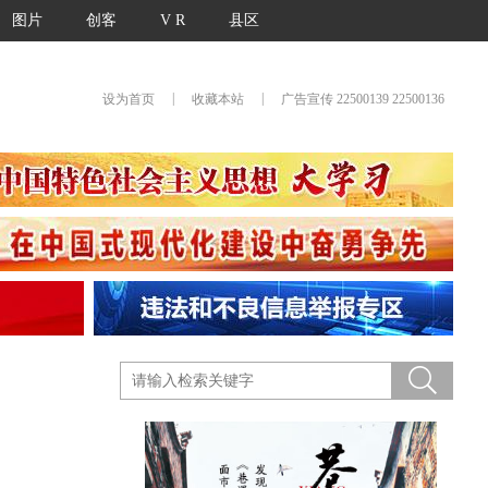
图片
创客
V R
县区
|
|
设为首页
收藏本站
广告宣传 22500139 22500136