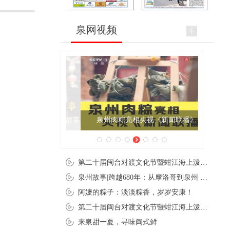
泉网视频
泉州肉粽亮相央视《新闻联播》
第二十届闽台对渡文化节暨蚶江海上泼水节在石狮蚶江启幕
泉州故事|跨越680年：从摩洛哥到泉州 丝路使者“中国行”
阿嬷的粽子：淡淡粽香，岁岁安康！
第二十届闽台对渡文化节暨蚶江海上泼水节在石狮蚶江开幕
来泉甜一夏，寻味闽式鲜