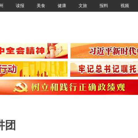
州
读报
美食
健康
文旅
报料
视频
讲团