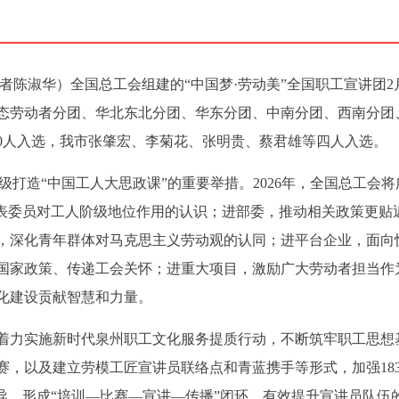
者陈淑华）全国总工会组建的“中国梦·劳动美”全国职工宣讲团2月
态劳动者分团、华北东北分团、华东分团、中南分团、西南分团
省30人入选，我市张肇宏、李菊花、张明贵、蔡君雄等四人入选。
级打造“中国工人大思政课”的重要举措。2026年，全国总工会
代表委员对工人阶级地位作用的认识；进部委，推动相关政策更贴
，深化青年群体对马克思主义劳动观的认同；进平台企业，面向
国家政策、传递工会关怀；进重大项目，激励广大劳动者担当作
化建设贡献智慧和力量。
着力实施新时代泉州职工文化服务提质行动，不断筑牢职工思想
赛，以及建立劳模工匠宣讲员联络点和青蓝携手等形式，加强18
导，形成“培训—比赛—宣讲—传播”闭环，有效提升宣讲员队伍