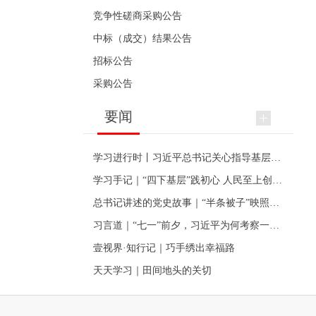
竞争性磋商采购公告
中标（成交）结果公告
招标公告
采购公告
要闻
学习进行时丨习近平总书记关心指导基层党建的故事
学习手记｜“四下基层”践初心 人民至上创伟业
总书记讲述的党史故事｜“半条被子”映照初心
习言道｜“七一”前夕，习近平为何考察一个村级党组织
壹视界·知行记｜巧手绣出幸福路
天天学习｜田间地头的关切