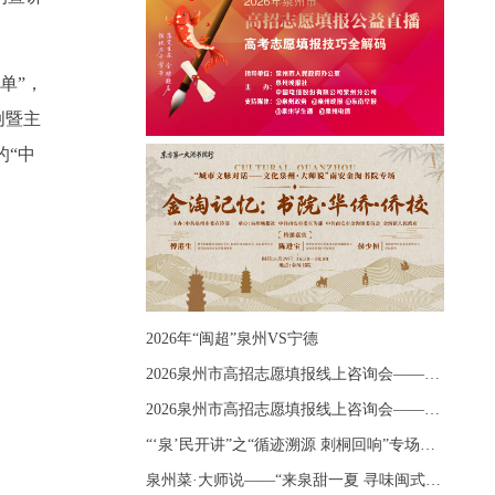
单”，
创暨主
的“中
2026年“闽超”泉州VS宁德
2026泉州市高招志愿填报线上咨询会——《出分应急课堂：全流程拆解志愿填报》主题讲座
2026泉州市高招志愿填报线上咨询会——《志愿填报 答疑直播》主题讲座
“‘泉’民开讲”之“循迹溯源 刺桐回响”专场宣讲
泉州菜·大师说——“来泉甜一夏 寻味闽式鲜”上官品牌专场直播