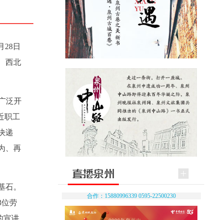
28日
、西北
将广泛开
近职工
快递
为、再
基石。
合作：15880996339 0595-22500230
3位劳
的宣讲