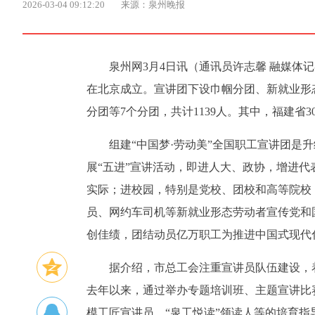
2026-03-04 09:12:20
来源：泉州晚报
泉州网3月4日讯（通讯员许志馨 融媒体记
在北京成立。宣讲团下设巾帼分团、新就业形
分团等7个分团，共计1139人。其中，福建
组建“中国梦·劳动美”全国职工宣讲团是升
展“五进”宣讲活动，即进人大、政协，增进
实际；进校园，特别是党校、团校和高等院校
员、网约车司机等新就业形态劳动者宣传党和
创佳绩，团结动员亿万职工为推进中国式现代
据介绍，市总工会注重宣讲员队伍建设，
去年以来，通过举办专题培训班、主题宣讲比
模工匠宣讲员、“泉工悦读”领读人等的培育指