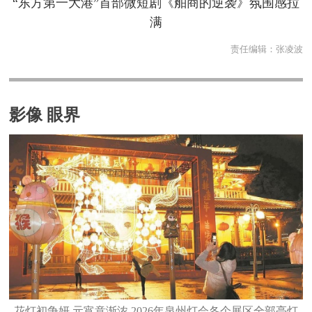
“东方第一大港”首部微短剧《舶商的逆袭》氛围感拉
满
责任编辑：
张凌波
影像 眼界
花灯初争妍 元宵意渐浓 2026年泉州灯会各个展区全部亮灯