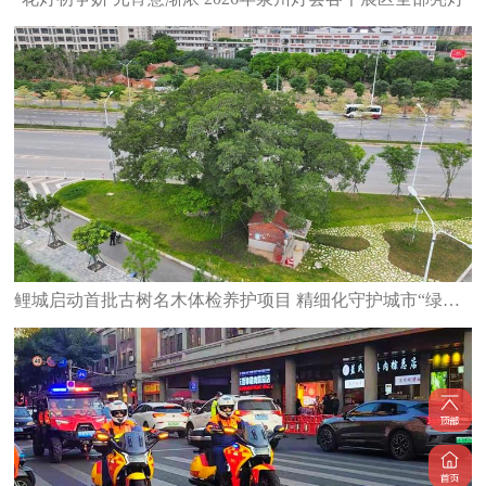
鲤城启动首批古树名木体检养护项目 精细化守护城市“绿色文脉”