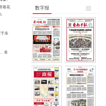
府巷花
数字报
5
置于东
红、金