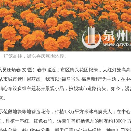
、灯笼高挂，街头喜庆氛围浓厚。
通讯员庄炳春 文/图）春节临近，市区街头花团锦簇，大红灯笼高
市城市管理局获悉，我市以“福马当先 福启新程”为主题，在中
精心布设多组主题花卉景观小品，扮靓城市道路街头。如今，漫
来。
示范段地块等地营造花海，种植1.3万平方米冰岛虞美人；在中
，种植一串红、红色石竹、矮牵牛等鲜艳色系的时花约1800平
路中分带、鹤山路中分带、朝天门等16处街头绿地，种植以四季