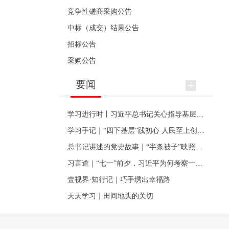
竞争性磋商采购公告
中标（成交）结果公告
招标公告
采购公告
要闻
学习进行时丨习近平总书记关心指导基层党建的故事
学习手记｜“四下基层”践初心 人民至上创伟业
总书记讲述的党史故事｜“半条被子”映照初心
习言道｜“七一”前夕，习近平为何考察一个村级党组织
壹视界·知行记｜巧手绣出幸福路
天天学习｜田间地头的关切