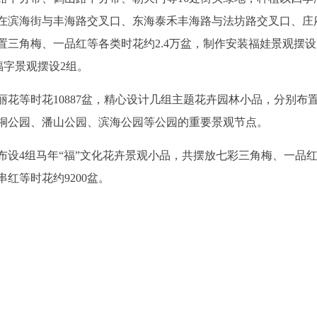
。在滨海街与丰海路交叉口、东海泰禾丰海路与法坊路交叉口、庄
三角梅、一品红等各类时花约2.4万盆，制作安装福娃景观摆设
福字景观摆设2组。
花等时花10887盆，精心设计几组主题花卉园林小品，分别布
桐公园、潘山公园、滨海公园等公园的重要景观节点。
布设4组马年“福”文化花卉景观小品，共摆放七彩三角梅、一品
红等时花约9200盆。