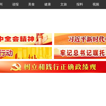
州
读报
美食
健康
文旅
报料
视频