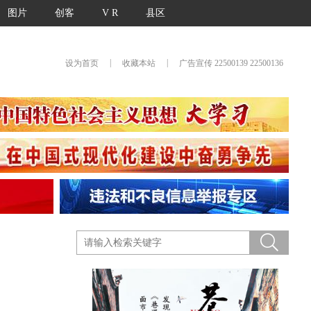
图片
创客
V R
县区
|
|
设为首页
收藏本站
广告宣传 22500139 22500136