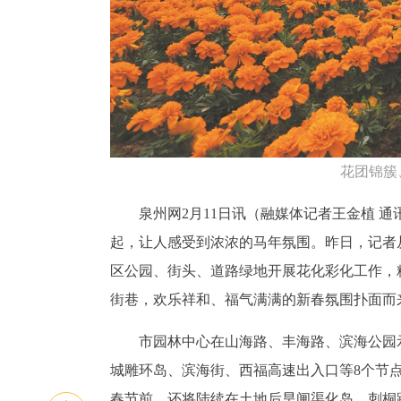
花团锦簇
泉州网2月11日讯（融媒体记者王金植 
起，让人感受到浓浓的马年氛围。昨日，记者从
区公园、街头、道路绿地开展花化彩化工作，
街巷，欢乐祥和、福气满满的新春氛围扑面而
市园林中心在山海路、丰海路、滨海公园
城雕环岛、滨海街、西福高速出入口等8个节点
春节前，还将陆续在土地后旱闸渠化岛、刺桐