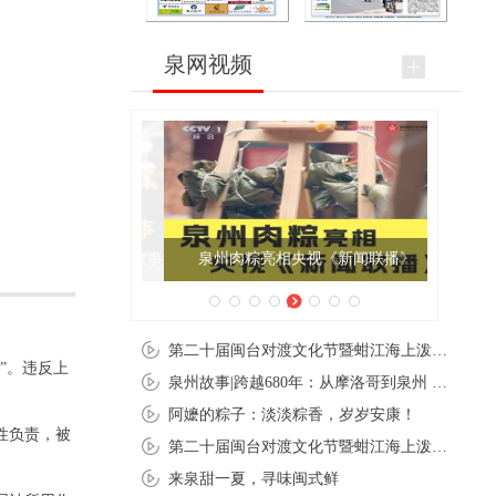
泉网视频
泉州肉粽亮相央视《新闻联播》
第二十届闽台对渡文化节暨蚶江海上泼水节在石狮蚶江启幕
”。违反上
泉州故事|跨越680年：从摩洛哥到泉州 丝路使者“中国行”
阿嬷的粽子：淡淡粽香，岁岁安康！
性负责，被
第二十届闽台对渡文化节暨蚶江海上泼水节在石狮蚶江开幕
来泉甜一夏，寻味闽式鲜