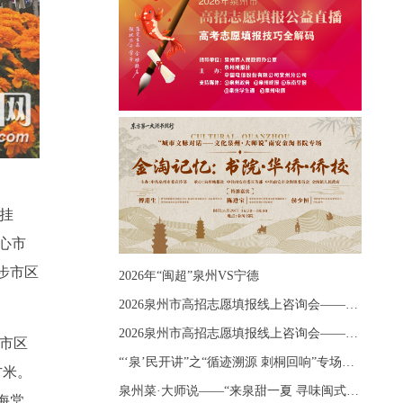
高挂
心市
步市区
2026年“闽超”泉州VS宁德
2026泉州市高招志愿填报线上咨询会——《出分应急课堂：全流程拆解志愿填报》主题讲座
2026泉州市高招志愿填报线上咨询会——《志愿填报 答疑直播》主题讲座
心市区
“‘泉’民开讲”之“循迹溯源 刺桐回响”专场宣讲
方米。
泉州菜·大师说——“来泉甜一夏 寻味闽式鲜”上官品牌专场直播
海棠、