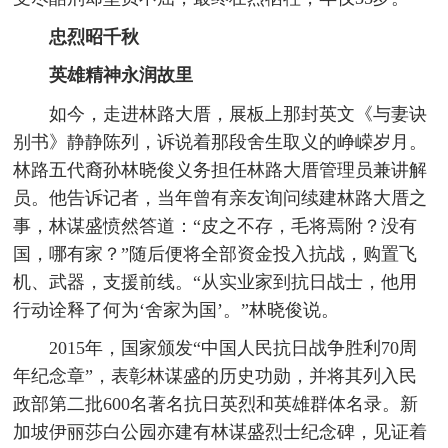
忠烈昭千秋
英雄精神永润故里
如今，走进林路大厝，展板上那封英文《与妻诀
别书》静静陈列，诉说着那段舍生取义的峥嵘岁月。
林路五代裔孙林晓俊义务担任林路大厝管理员兼讲解
员。他告诉记者，当年曾有亲友询问续建林路大厝之
事，林谋盛愤然答道：“皮之不存，毛将焉附？没有
国，哪有家？”随后便将全部资金投入抗战，购置飞
机、武器，支援前线。“从实业家到抗日战士，他用
行动诠释了何为‘舍家为国’。”林晓俊说。
2015年，国家颁发“中国人民抗日战争胜利70周
年纪念章”，表彰林谋盛的历史功勋，并将其列入民
政部第二批600名著名抗日英烈和英雄群体名录。新
加坡伊丽莎白公园亦建有林谋盛烈士纪念碑，见证着