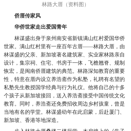
林路大厝（资料图）
侨厝传家风
华侨世家走出爱国青年
林谋盛出身于泉州南安省新镇满山红村爱国华侨
世家。满山红村里有一座百年古厝——林路大厝，由
林谋盛的父亲、新加坡著名建筑家、实业家林路亲自
设计，集宗祠、住宅、书房于一体，飞檐翘脊、规制
恢宏，是闽南侨厝建筑的典范。林路深知教育的重要
性，特意在厝内设立养浩斋作为私塾，礼聘有名望的
私塾先生教授国学经典与行为礼仪。他将自己的十多
个孩子从新加坡接回，送入养浩斋接受中国传统文化
教育。同时，养浩斋还免费招收周边乡村孩童，曾是
当地有名的学堂。林谋盛幼年在此启蒙，后赴厦门、
新加坡、香港等地深造。