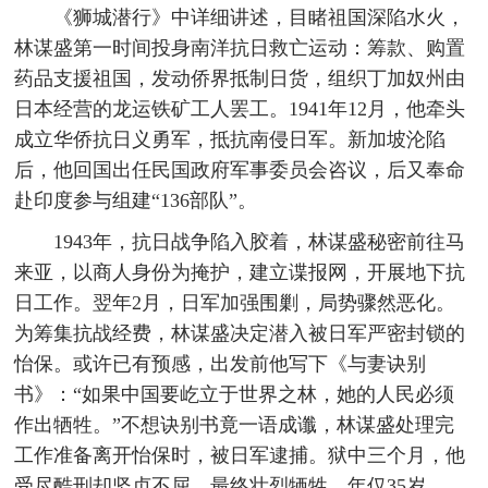
《狮城潜行》中详细讲述，目睹祖国深陷水火，
林谋盛第一时间投身南洋抗日救亡运动：筹款、购置
药品支援祖国，发动侨界抵制日货，组织丁加奴州由
日本经营的龙运铁矿工人罢工。1941年12月，他牵头
成立华侨抗日义勇军，抵抗南侵日军。新加坡沦陷
后，他回国出任民国政府军事委员会咨议，后又奉命
赴印度参与组建“136部队”。
1943年，抗日战争陷入胶着，林谋盛秘密前往马
来亚，以商人身份为掩护，建立谍报网，开展地下抗
日工作。翌年2月，日军加强围剿，局势骤然恶化。
为筹集抗战经费，林谋盛决定潜入被日军严密封锁的
怡保。或许已有预感，出发前他写下《与妻诀别
书》：“如果中国要屹立于世界之林，她的人民必须
作出牺牲。”不想诀别书竟一语成谶，林谋盛处理完
工作准备离开怡保时，被日军逮捕。狱中三个月，他
受尽酷刑却坚贞不屈，最终壮烈牺牲，年仅35岁。