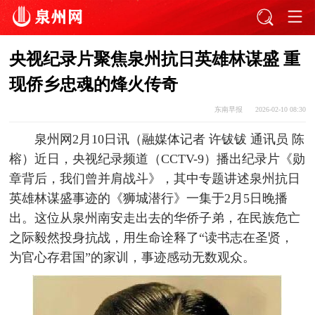
央视纪录片聚焦泉州抗日英雄林谋盛 重
现侨乡忠魂的烽火传奇
东南早报
2026-02-10 08:30
泉州网2月10日讯（融媒体记者 许钹钹 通讯员 陈
榕）近日，央视纪录频道（CCTV-9）播出纪录片《勋
章背后，我们曾并肩战斗》，其中专题讲述泉州抗日
英雄林谋盛事迹的《狮城潜行》一集于2月5日晚播
出。这位从泉州南安走出去的华侨子弟，在民族危亡
之际毅然投身抗战，用生命诠释了“读书志在圣贤，
为官心存君国”的家训，事迹感动无数观众。