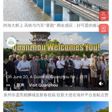
跨海大桥上 高铁与汽车“赛跑” 网友感叹：好可爱的春运图景
泉州非遗亮相狮城送新春祝福 驻新大使在海外平台发帖点赞