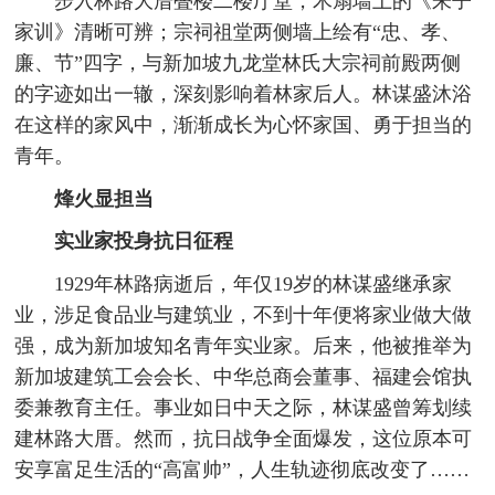
步入林路大厝叠楼二楼厅堂，木扇墙上的《朱子
家训》清晰可辨；宗祠祖堂两侧墙上绘有“忠、孝、
廉、节”四字，与新加坡九龙堂林氏大宗祠前殿两侧
的字迹如出一辙，深刻影响着林家后人。林谋盛沐浴
在这样的家风中，渐渐成长为心怀家国、勇于担当的
青年。
烽火显担当
实业家投身抗日征程
1929年林路病逝后，年仅19岁的林谋盛继承家
业，涉足食品业与建筑业，不到十年便将家业做大做
强，成为新加坡知名青年实业家。后来，他被推举为
新加坡建筑工会会长、中华总商会董事、福建会馆执
委兼教育主任。事业如日中天之际，林谋盛曾筹划续
建林路大厝。然而，抗日战争全面爆发，这位原本可
安享富足生活的“高富帅”，人生轨迹彻底改变了……