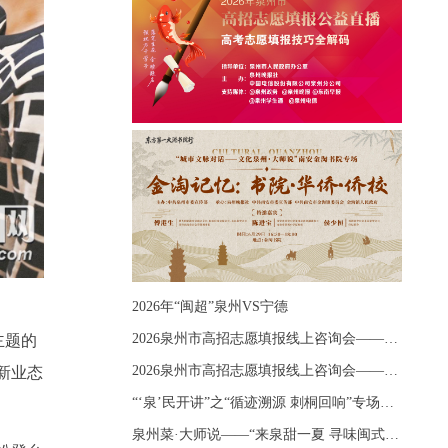
2026年“闽超”泉州VS宁德
2026泉州市高招志愿填报线上咨询会——《出分应急课堂：全流程拆解志愿填报》主题讲座
主题的
2026泉州市高招志愿填报线上咨询会——《志愿填报 答疑直播》主题讲座
新业态
“‘泉’民开讲”之“循迹溯源 刺桐回响”专场宣讲
泉州菜·大师说——“来泉甜一夏 寻味闽式鲜”上官品牌专场直播