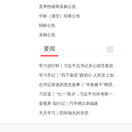
竞争性磋商采购公告
中标（成交）结果公告
招标公告
采购公告
要闻
学习进行时丨习近平总书记关心指导基层党建的故事
学习手记｜“四下基层”践初心 人民至上创伟业
总书记讲述的党史故事｜“半条被子”映照初心
习言道｜“七一”前夕，习近平为何考察一个村级党组织
壹视界·知行记｜巧手绣出幸福路
天天学习｜田间地头的关切