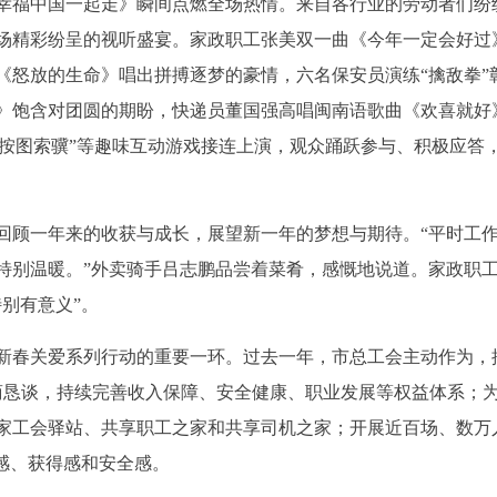
幸福中国一起走》瞬间点燃全场热情。来自各行业的劳动者们纷
场精彩纷呈的视听盛宴。家政职工张美双一曲《今年一定会好过
《怒放的生命》唱出拼搏逐梦的豪情，六名保安员演练“擒敌拳”
》饱含对团圆的期盼，快递员董国强高唱闽南语歌曲《欢喜就好
”“按图索骥”等趣味互动游戏接连上演，观众踊跃参与、积极应答
回顾一年来的收获与成长，展望新一年的梦想与期待。“平时工
特别温暖。”外卖骑手吕志鹏品尝着菜肴，感慨地说道。家政职
别有意义”。
新春关爱系列行动的重要一环。过去一年，市总工会主动作为，
恳谈，持续完善收入保障、安全健康、职业发展等权益体系；为超
家工会驿站、共享职工之家和共享司机之家；开展近百场、数万
感、获得感和安全感。