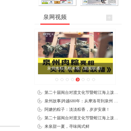
泉网视频
泉州肉粽亮相央视《新闻联播》
第二十届闽台对渡文化节暨蚶江海上泼水节在石狮蚶江启幕
泉州故事|跨越680年：从摩洛哥到泉州 丝路使者“中国行”
阿嬷的粽子：淡淡粽香，岁岁安康！
第二十届闽台对渡文化节暨蚶江海上泼水节在石狮蚶江开幕
来泉甜一夏，寻味闽式鲜