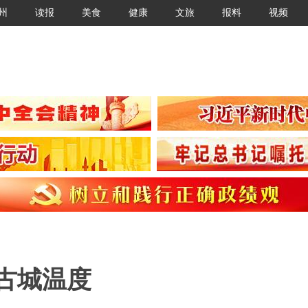
州
读报
美食
健康
文旅
报料
视频
古城温度