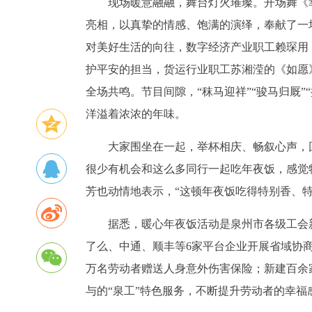
现场暖意融融，舞台灯火璀璨。开场舞《
亮相，以真挚的情感、饱满的演绎，奉献了一
对美好生活的向往，数字经济产业职工赖琛用
护平安的担当，货运行业职工苏湘滢的《如愿
全场共鸣。节目间隙，“秣马迎祥”“骏马归厩
洋溢着浓浓的年味。
大家围坐在一起，举杯相庆、畅叙心声，
很少有机会和这么多同行一起吃年夜饭，感觉
芳也动情地表示，“这顿年夜饭吃得特别香、特
据悉，暖心年夜饭活动是泉州市各级工会
了么、中通、顺丰等6家平台企业开展省域协商
万名劳动者赠送人身意外伤害保险；新建百余
与的“泉工”特色服务，不断提升劳动者的幸福