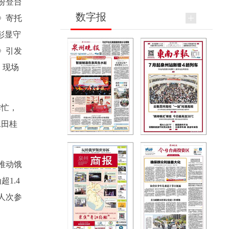
纷登台
数字报
》寄托
彰显守
》引发
，现场
作忙，
工田桂
推动饿
1.4
人次参