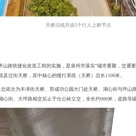
天桥沿线共设5个行人上桥节点
，坪山路快捷化改造工程的实施，是泉州市落实“城市要聚，交通
及过街天桥，其中核心的慢行系统（天桥）总长1100米。
往北依次为丰泽街天桥、郑成功公园大门处天桥、湖心街与坪山
湖心街、大坪路相交后止于仕公岭立交，全长约900米，道路等