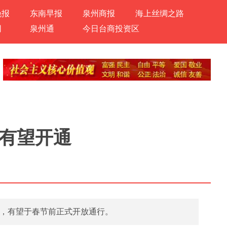
晚报
东南早报
泉州商报
海上丝绸之路
网
泉州通
今日台商投资区
前有望开通
工，有望于春节前正式开放通行。