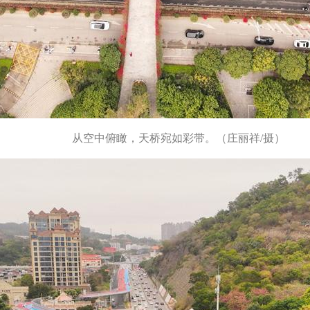
从空中俯瞰，天桥宛如彩带。（庄丽祥/摄）