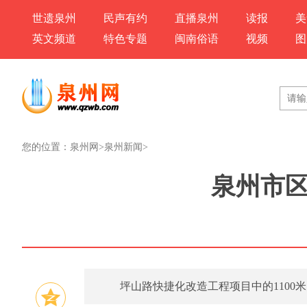
世遗泉州
民声有约
直播泉州
读报
美
英文频道
特色专题
闽南俗语
视频
图
您的位置：
泉州网
>
泉州新闻
>
泉州市区
坪山路快捷化改造工程项目中的110