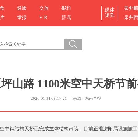
食
健康
文旅
报料
泉州
媒体
矩阵
片
举报
V R
辟谣
泉州
坪山路 1100米空中天桥节
2026-01-31 08:17:21
来源：东南早报
0米空中钢结构天桥已完成主体结构吊装，目前正推进附属设施施