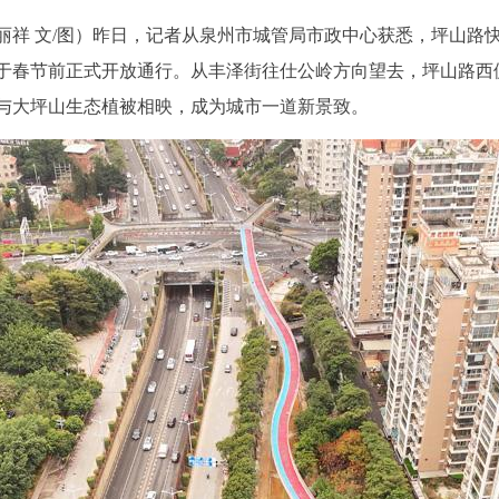
庄丽祥 文/图）昨日，记者从泉州市城管局市政中心获悉，坪山路
于春节前正式开放通行。从丰泽街往仕公岭方向望去，坪山路西
与大坪山生态植被相映，成为城市一道新景致。