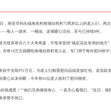
近日，南安市码头镇南东村南埔自然村75周岁以上的老人们，再
——每人一袋米、一桶油。这项暖心活动，至今已持续8年。
打算为母亲举办八十大寿寿宴，可母亲觉得“钱应花在有用的地方”
并将10万元捐赠给南埔自然村老人会，专门用于每年慰问村中7
专款中支取约1万元，为老人们购置慰问品或发放红包。若实际
份爱心从未间断，今年有92位老人收到了慰问物资。
的很感恩！”“他们兄弟俩很有心，一直关心着我们。”近日，领
善举赞不绝口。