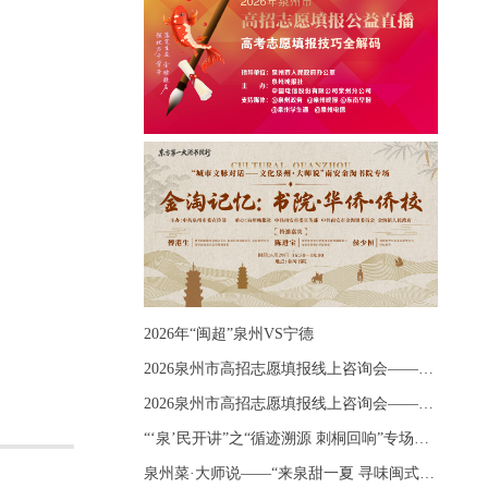
2026年“闽超”泉州VS宁德
2026泉州市高招志愿填报线上咨询会——《出分应急课堂：全流程拆解志愿填报》主题讲座
2026泉州市高招志愿填报线上咨询会——《志愿填报 答疑直播》主题讲座
“‘泉’民开讲”之“循迹溯源 刺桐回响”专场宣讲
泉州菜·大师说——“来泉甜一夏 寻味闽式鲜”上官品牌专场直播