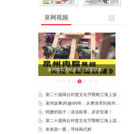
泉网视频
泉州肉粽亮相央视《新闻联播》
第二十届闽台对渡文化节暨蚶江海上泼水节在石狮蚶江启幕
泉州故事|跨越680年：从摩洛哥到泉州 丝路使者“中国行”
阿嬷的粽子：淡淡粽香，岁岁安康！
第二十届闽台对渡文化节暨蚶江海上泼水节在石狮蚶江开幕
来泉甜一夏，寻味闽式鲜