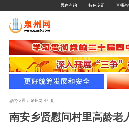
民声有约
特色专题
直播泉
您的位置：
泉州网
>
区 县
南安乡贤​慰问村里高龄老