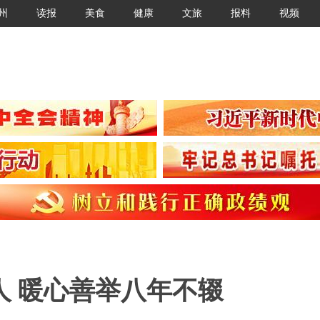
州
读报
美食
健康
文旅
报料
视频
人 暖心善举八年不辍