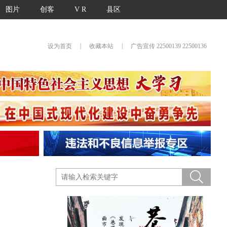
图片
创客
V R
县区
|
|
设为首页
收藏本站
广告宣传 22500139 22500136