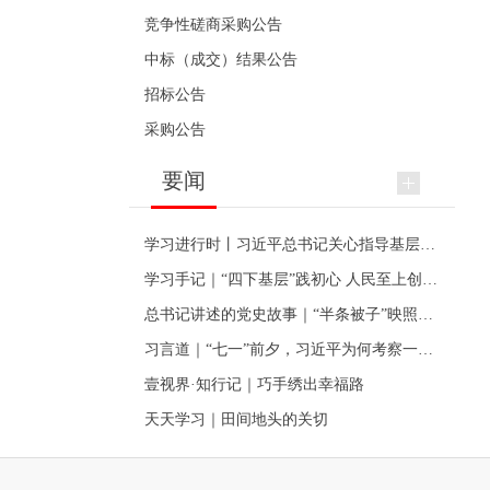
竞争性磋商采购公告
中标（成交）结果公告
招标公告
采购公告
要闻
学习进行时丨习近平总书记关心指导基层党建的故事
学习手记｜“四下基层”践初心 人民至上创伟业
总书记讲述的党史故事｜“半条被子”映照初心
习言道｜“七一”前夕，习近平为何考察一个村级党组织
壹视界·知行记｜巧手绣出幸福路
天天学习｜田间地头的关切