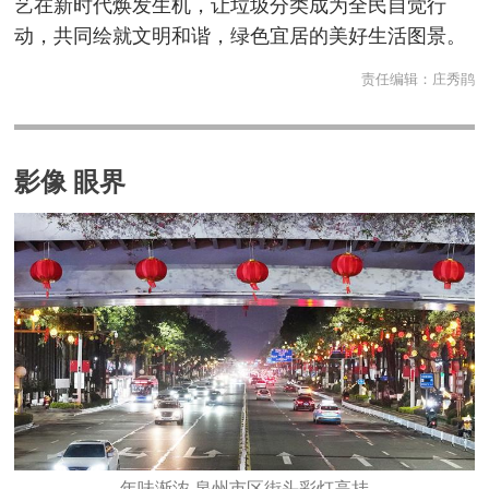
艺在新时代焕发生机，让垃圾分类成为全民自觉行
动，共同绘就文明和谐，绿色宜居的美好生活图景。
责任编辑：
庄秀鹃
影像 眼界
年味渐浓 泉州市区街头彩灯高挂