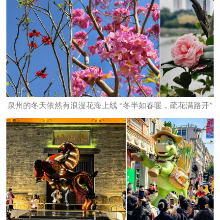
泉州的冬天依然有浪漫花海上线 “冬半如春暖，疏花满路开”