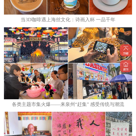
当3D咖啡遇上海丝文化：诗画入杯 一品千年
各类主题市集火爆——来泉州“赶集” 感受传统与潮流