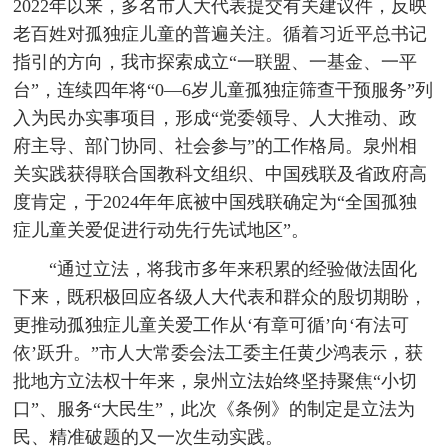
2022年以来，多名市人大代表提交有关建议件，反映
老百姓对孤独症儿童的普遍关注。循着习近平总书记
指引的方向，我市探索成立“一联盟、一基金、一平
台”，连续四年将“0—6岁儿童孤独症筛查干预服务”列
入为民办实事项目，形成“党委领导、人大推动、政
府主导、部门协同、社会参与”的工作格局。泉州相
关实践获得联合国教科文组织、中国残联及省政府高
度肯定，于2024年年底被中国残联确定为“全国孤独
症儿童关爱促进行动先行先试地区”。
“通过立法，将我市多年来积累的经验做法固化
下来，既积极回应各级人大代表和群众的殷切期盼，
更推动孤独症儿童关爱工作从‘有章可循’向‘有法可
依’跃升。”市人大常委会法工委主任黄少鸿表示，获
批地方立法权十年来，泉州立法始终坚持聚焦“小切
口”、服务“大民生”，此次《条例》的制定是立法为
民、精准破题的又一次生动实践。