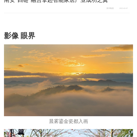
泉州晚报
2025-02-07
影像 眼界
晨雾鎏金瓷都入画