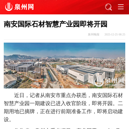
南安国际石材智慧产业园即将开园
泉州晚报
2025-12-25 08:25
近日，记者从南安市重点办获悉，南安国际石材
智慧产业园一期建设已进入收官阶段，即将开园。二
期用地已摘牌，正在进行前期准备工作，即将启动建
设。