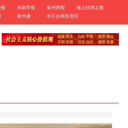
晚报
东南早报
泉州商报
海上丝绸之路
网
泉州通
今日台商投资区