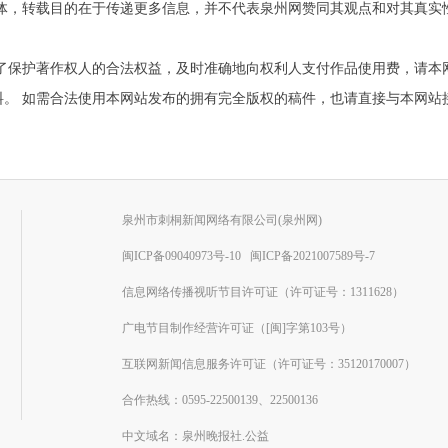
他媒体，转载目的在于传递更多信息，并不代表泉州网赞同其观点和对其真
为了保护著作权人的合法权益，及时准确地向权利人支付作品使用费，请本
需合法使用本网站发布的拥有完全版权的稿件，也请直接与本网站接洽。联系电
泉州市刺桐新闻网络有限公司(泉州网)
闽ICP备09040973号-10
闽ICP备2021007589号-7
信息网络传播视听节目许可证（许可证号：1311628）
广电节目制作经营许可证（[闽]字第103号）
互联网新闻信息服务许可证（许可证号：35120170007）
合作热线：0595-22500139、22500136
中文域名：泉州晚报社.公益