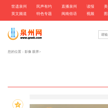
世遗泉州
民声有约
直播泉州
读报
美
英文频道
特色专题
闽南俗语
视频
图
您的位置：
影像 眼界
>