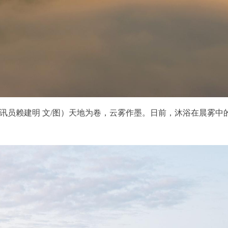
 通讯员赖建明 文/图）天地为卷，云雾作墨。日前，沐浴在晨雾