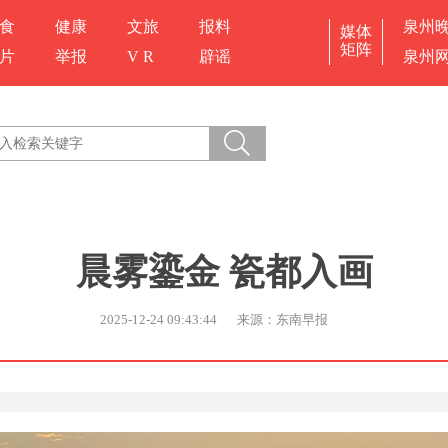
食
健康
文旅
报料
泉州
媒体
矩阵
片
举报
V R
辟谣
泉州
晨雾鎏金 瓷都入画
2025-12-24 09:43:44
来源：东南早报