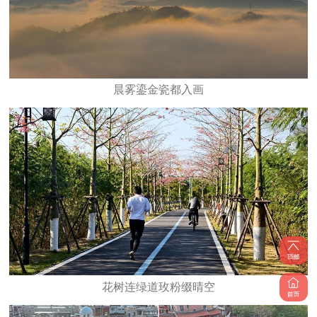
晨雾鎏金瓷都入画
花树连绿道玫粉缀晴空