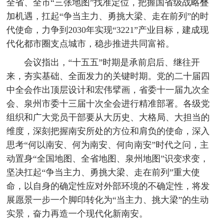
全省、全市“三张地图”找准定位，把握国省级战略叠
加机遇，扛起“争当主力、勇挑大梁、走在前列”的时
代使命，力争到2030年实现“3221”产业目标，建成现
代化都市圈支点城市，稳步推进共同富裕。
会议指出，“十五五”时期是承前启后、继往开
来，夯实基础、全面发力的关键时期。党的二十届四
中全会作出顶层设计和宏伟擘画，省委十一届九次全
会、泉州市委十三届十次全会进行精准部署。各级党
组织和广大党员干部要从大历史、大格局、大担当的
维度，深刻把握南安所处的方位和肩负的使命，深入
思考“何以南安、何为南安、何向南安”时代之问，主
动置身“全国地图、全省地图、泉州地图”识变求变，
坚决扛起“争当主力、勇挑大梁、走在前列”重大使
命，以自身的确定性应对外部环境的不确定性，将发
展愿景一步一个脚印转化为“当主力、挑大梁”的生动
实景，奋力再造一个现代化新南安。