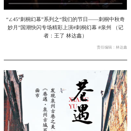
“∠45°刺桐幻幕”系列之“我们的节日——刺桐中秋奇
妙月”国潮快闪专场精彩上演#刺桐幻幕 #泉州 （记
者：王了 林达鑫）
责任编辑：
林达鑫