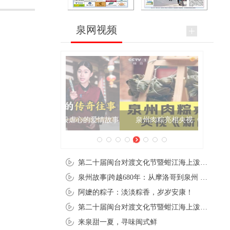
泉网视频
泉州肉粽亮相央视《新闻联播》
第二十届闽台对渡文化节暨蚶江海上泼水节在石狮蚶江启幕
泉州故事|跨越680年：从摩洛哥到泉州 丝路使者“中国行”
阿嬷的粽子：淡淡粽香，岁岁安康！
第二十届闽台对渡文化节暨蚶江海上泼水节在石狮蚶江开幕
来泉甜一夏，寻味闽式鲜