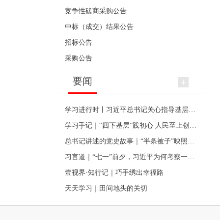
竞争性磋商采购公告
中标（成交）结果公告
招标公告
采购公告
要闻
学习进行时丨习近平总书记关心指导基层党建的故事
学习手记｜“四下基层”践初心 人民至上创伟业
总书记讲述的党史故事｜“半条被子”映照初心
习言道｜“七一”前夕，习近平为何考察一个村级党组织
壹视界·知行记｜巧手绣出幸福路
天天学习｜田间地头的关切