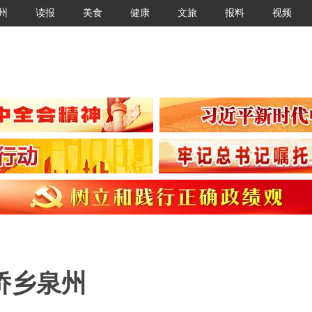
州
读报
美食
健康
文旅
报料
视频
侨乡泉州