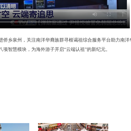
走进侨乡泉州，关注南洋华裔族群寻根谒祖综合服务平台助力南洋
八项智慧模块，为海外游子开启“云端认祖”的新纪元。