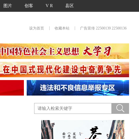
图片
创客
V R
县区
|
|
设为首页
收藏本站
广告宣传 22500139 22500136