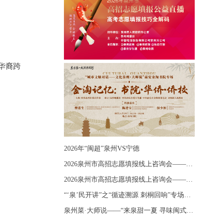
华裔跨
2026年“闽超”泉州VS宁德
2026泉州市高招志愿填报线上咨询会——《出分应急课堂：全流程拆解志愿填报》主题讲座
2026泉州市高招志愿填报线上咨询会——《志愿填报 答疑直播》主题讲座
“‘泉’民开讲”之“循迹溯源 刺桐回响”专场宣讲
泉州菜·大师说——“来泉甜一夏 寻味闽式鲜”上官品牌专场直播