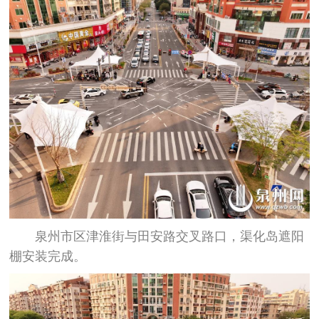
泉州市区津淮街与田安路交叉路口，渠化岛遮阳
棚安装完成。