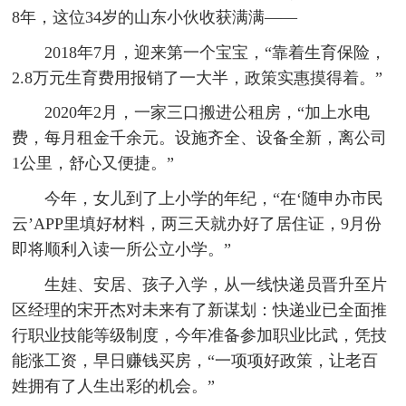
8年，这位34岁的山东小伙收获满满——
2018年7月，迎来第一个宝宝，“靠着生育保险，
2.8万元生育费用报销了一大半，政策实惠摸得着。”
2020年2月，一家三口搬进公租房，“加上水电
费，每月租金千余元。设施齐全、设备全新，离公司
1公里，舒心又便捷。”
今年，女儿到了上小学的年纪，“在‘随申办市民
云’APP里填好材料，两三天就办好了居住证，9月份
即将顺利入读一所公立小学。”
生娃、安居、孩子入学，从一线快递员晋升至片
区经理的宋开杰对未来有了新谋划：快递业已全面推
行职业技能等级制度，今年准备参加职业比武，凭技
能涨工资，早日赚钱买房，“一项项好政策，让老百
姓拥有了人生出彩的机会。”