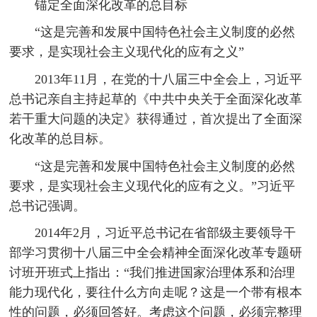
锚定全面深化改革的总目标
“这是完善和发展中国特色社会主义制度的必然
要求，是实现社会主义现代化的应有之义”
2013年11月，在党的十八届三中全会上，习近平
总书记亲自主持起草的《中共中央关于全面深化改革
若干重大问题的决定》获得通过，首次提出了全面深
化改革的总目标。
“这是完善和发展中国特色社会主义制度的必然
要求，是实现社会主义现代化的应有之义。”习近平
总书记强调。
2014年2月，习近平总书记在省部级主要领导干
部学习贯彻十八届三中全会精神全面深化改革专题研
讨班开班式上指出：“我们推进国家治理体系和治理
能力现代化，要往什么方向走呢？这是一个带有根本
性的问题，必须回答好。考虑这个问题，必须完整理