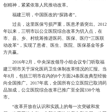
创精神，紧紧依靠人民推动改革。
福建三明，中国医改的“探路者”。
过去，这里医保亏损严重，医患矛盾突出。2012
年以来，三明市以公立医院综合改革为切入点，在
市、县、乡、村统筹推进医药、医保、医疗“三医联
动改革”，实现了患者、医生、医院、医保基金等多
方共赢。
2016年2月，中央深改领导小组会议专门听取福
建三明市关于深化医药卫生体制改革情况的汇报。当
年8月，包括三明市在内的8个方面24条医改典型经验
向全国推广。2017年底，全国所有公立医院已取消药
品加成，公立医院综合改革已推广至全国338个地
市。
“改革开放在认识和实践上的每一次突破和发