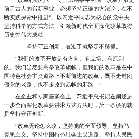
前无古人的崭新事业，必须坚持正确的方法论，在不
断实践探索中推进”。以习近平同志为核心的党中央
坚持科学的方式方法，引领新时代全面深化改革取得
历史性伟大成就。
——坚持守正创新，看准了就坚定不移抓。
“我们的改革开放是有方向、有立场、有原则
的。我们当然要高举改革旗帜，但我们的改革是在中
国特色社会主义道路上不断前进的改革，既不走封闭
僵化的老路，也不走改旗易帜的邪路。”
在企业和专家座谈会上，习近平总书记在阐述进
一步全面深化改革要讲求方式方法时，第一条谈的就
是坚持守正创新。
“改革无论怎么改，坚持党的全面领导、坚持马
克思主义、坚持中国特色社会主义道路、坚持人民民