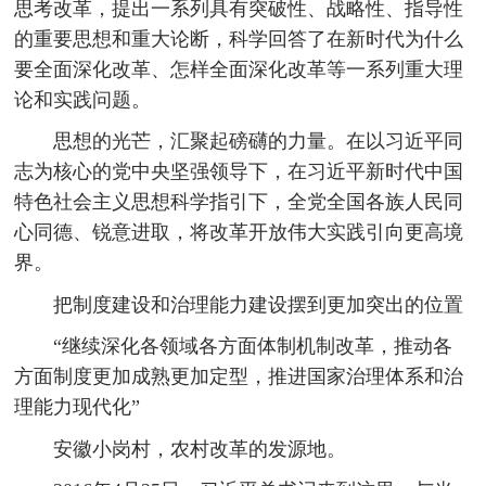
思考改革，提出一系列具有突破性、战略性、指导性
的重要思想和重大论断，科学回答了在新时代为什么
要全面深化改革、怎样全面深化改革等一系列重大理
论和实践问题。
思想的光芒，汇聚起磅礴的力量。在以习近平同
志为核心的党中央坚强领导下，在习近平新时代中国
特色社会主义思想科学指引下，全党全国各族人民同
心同德、锐意进取，将改革开放伟大实践引向更高境
界。
把制度建设和治理能力建设摆到更加突出的位置
“继续深化各领域各方面体制机制改革，推动各
方面制度更加成熟更加定型，推进国家治理体系和治
理能力现代化”
安徽小岗村，农村改革的发源地。