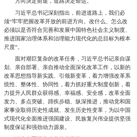
方向决定前途，道路决定命运。
习近平总书记深刻指出，前进道路上，我们必
须“牢牢把握改革开放的前进方向。改什么、怎么改
必须以是否符合完善和发展中国特色社会主义制度、
推进国家治理体系和治理能力现代化的总目标为根本
尺度”。
面对艰巨复杂的改革任务，习近平总书记亲自谋
划、亲自部署、亲自推动全面深化改革工作，以新的
改革思想指导新实践、引领新变革，着力增强改革系
统性、整体性、协同性，着力抓好重大制度创新，着
力提升人民群众获得感、幸福感、安全感，改革全面
发力、多点突破、蹄疾步稳、纵深推进，推动党和国
家事业取得历史性成就、发生历史性变革，为以中国
式现代化全面推进强国建设、民族复兴伟业提供坚强
制度保证和强劲动力源泉。