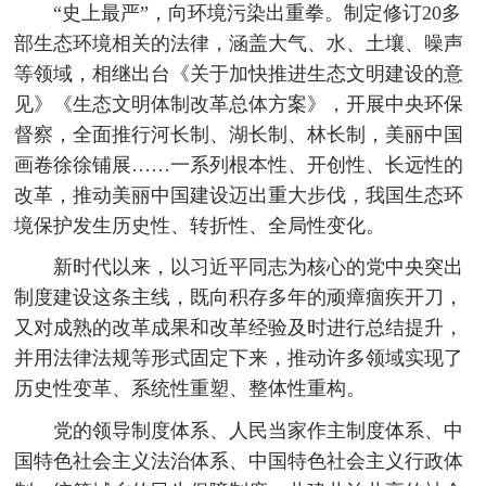
“史上最严”，向环境污染出重拳。制定修订20多
部生态环境相关的法律，涵盖大气、水、土壤、噪声
等领域，相继出台《关于加快推进生态文明建设的意
见》《生态文明体制改革总体方案》，开展中央环保
督察，全面推行河长制、湖长制、林长制，美丽中国
画卷徐徐铺展……一系列根本性、开创性、长远性的
改革，推动美丽中国建设迈出重大步伐，我国生态环
境保护发生历史性、转折性、全局性变化。
新时代以来，以习近平同志为核心的党中央突出
制度建设这条主线，既向积存多年的顽瘴痼疾开刀，
又对成熟的改革成果和改革经验及时进行总结提升，
并用法律法规等形式固定下来，推动许多领域实现了
历史性变革、系统性重塑、整体性重构。
党的领导制度体系、人民当家作主制度体系、中
国特色社会主义法治体系、中国特色社会主义行政体