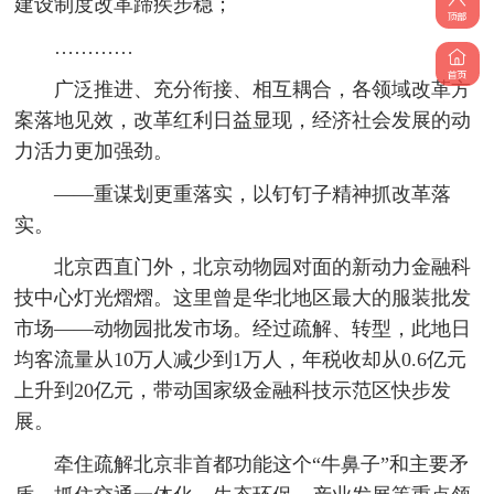
建设制度改革蹄疾步稳；
…………
广泛推进、充分衔接、相互耦合，各领域改革方
案落地见效，改革红利日益显现，经济社会发展的动
力活力更加强劲。
——重谋划更重落实，以钉钉子精神抓改革落
实。
北京西直门外，北京动物园对面的新动力金融科
技中心灯光熠熠。这里曾是华北地区最大的服装批发
市场——动物园批发市场。经过疏解、转型，此地日
均客流量从10万人减少到1万人，年税收却从0.6亿元
上升到20亿元，带动国家级金融科技示范区快步发
展。
牵住疏解北京非首都功能这个“牛鼻子”和主要矛