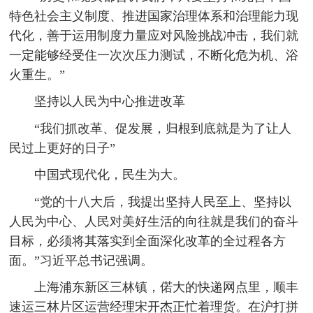
特色社会主义制度、推进国家治理体系和治理能力现
代化，善于运用制度力量应对风险挑战冲击，我们就
一定能够经受住一次次压力测试，不断化危为机、浴
火重生。”
坚持以人民为中心推进改革
“我们抓改革、促发展，归根到底就是为了让人
民过上更好的日子”
中国式现代化，民生为大。
“党的十八大后，我提出坚持人民至上、坚持以
人民为中心、人民对美好生活的向往就是我们的奋斗
目标，必须将其落实到全面深化改革的全过程各方
面。”习近平总书记强调。
上海浦东新区三林镇，偌大的快递网点里，顺丰
速运三林片区运营经理宋开杰正忙着理货。在沪打拼