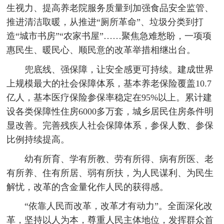
生视力、提高养老院服务质量到加强食品安全监管、
推进清洁取暖，从推进“厕所革命”、垃圾分类到打
造“城市书房”“农家书屋”……聚焦急难愁盼，一项项
惠民生、暖民心、顺民意的改革举措相继出台。
兜底线、强保障，让安全感更可持续。建成世界
上规模最大的社会保障体系，基本养老保险覆盖10.7
亿人，基本医疗保险参保率稳定在95%以上。累计建
设各类保障性住房6000多万套，城乡居民住房条件明
显改善。完善残疾人社会保障体系，参保人数、参保
比例持续提高。
幼有所育、学有所教、劳有所得、病有所医、老
有所养、住有所居、弱有所扶，为人民谋利、为民生
解忧，改革的含金量化作人民的获得感。
“依靠人民而改革，改革才有动力”。全面深化改
革，坚持以人为本，尊重人民主体地位，发挥群众首