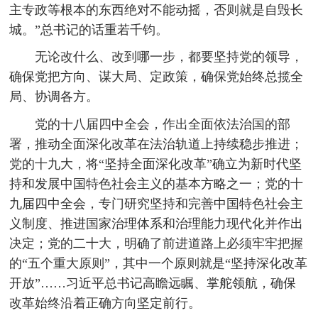
主专政等根本的东西绝对不能动摇，否则就是自毁长
城。”总书记的话重若千钧。
无论改什么、改到哪一步，都要坚持党的领导，
确保党把方向、谋大局、定政策，确保党始终总揽全
局、协调各方。
党的十八届四中全会，作出全面依法治国的部
署，推动全面深化改革在法治轨道上持续稳步推进；
党的十九大，将“坚持全面深化改革”确立为新时代坚
持和发展中国特色社会主义的基本方略之一；党的十
九届四中全会，专门研究坚持和完善中国特色社会主
义制度、推进国家治理体系和治理能力现代化并作出
决定；党的二十大，明确了前进道路上必须牢牢把握
的“五个重大原则”，其中一个原则就是“坚持深化改革
开放”……习近平总书记高瞻远瞩、掌舵领航，确保
改革始终沿着正确方向坚定前行。