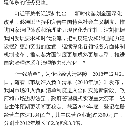
建体系的任务更重。
习近平总书记深刻指出：“新时代谋划全面深化
改革，必须以坚持和完善中国特色社会主义制度、推
进国家治理体系和治理能力现代化为主轴，深刻把握
我国发展要求和时代潮流，把制度建设和治理能力建
设摆到更加突出的位置，继续深化各领域各方面体制
机制改革，推动各方面制度更加成熟更加定型，推进
国家治理体系和治理能力现代化。”
“一张清单”，为企业经营清路障。2018年12月21
日，随着《市场准入负面清单（2018年版）》发布，
我国市场准入负面清单制度进入全面实施新阶段。政
府和市场边界法定，政府管理模式实现重大变革，经
营主体预期更明晰更稳定。截至2023年底，登记在册
经营主体达1.84亿户，其中民营企业超过5300万户，
分别比2012年增长了2.3倍和3.9倍。