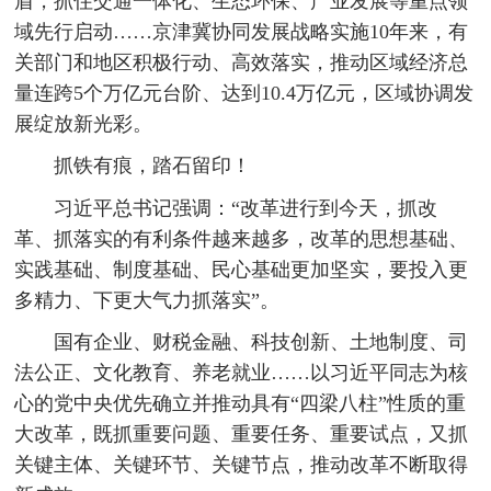
盾，抓住交通一体化、生态环保、产业发展等重点领
域先行启动……京津冀协同发展战略实施10年来，有
关部门和地区积极行动、高效落实，推动区域经济总
量连跨5个万亿元台阶、达到10.4万亿元，区域协调发
展绽放新光彩。
抓铁有痕，踏石留印！
习近平总书记强调：“改革进行到今天，抓改
革、抓落实的有利条件越来越多，改革的思想基础、
实践基础、制度基础、民心基础更加坚实，要投入更
多精力、下更大气力抓落实”。
国有企业、财税金融、科技创新、土地制度、司
法公正、文化教育、养老就业……以习近平同志为核
心的党中央优先确立并推动具有“四梁八柱”性质的重
大改革，既抓重要问题、重要任务、重要试点，又抓
关键主体、关键环节、关键节点，推动改革不断取得