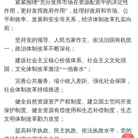
紧紧围绕“充分发挥市场在资源配置中的决定性
作用，更好发挥政府作用”，处理好政府和市场、公
平和效率、发展和安全等关系，经济体制改革扎实向
前；
坚持党的领导、人民当家作主、依法治国有机统
一，政治体制改革不断深化；
建设社会主义核心价值体系、社会主义文化强
国，文化体制改革激活“一池春水”；
完善公共服务、缩小收入差距、强化社会保障，
社会体制改革持续推进；
健全自然资源资产产权制度、建立国土空间开发
保护制度、健全资源有偿使用和生态补偿制度，生态
文明体制改革勠力攻坚；
提高科学执政、民主执政、依法执政水平，党的