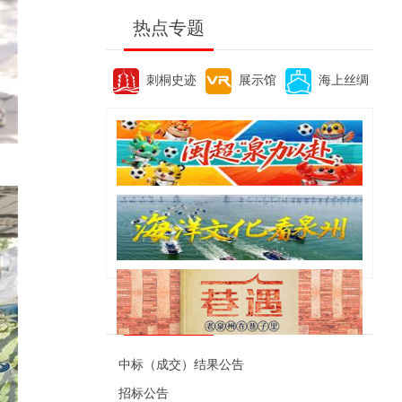
热点专题
刺桐史迹
展示馆
海上丝绸
便民资讯
中标（成交）结果公告
招标公告