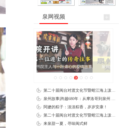
泉网视频
泉州肉粽亮相央视《新闻联播》
第二十届闽台对渡文化节暨蚶江海上泼水节在石狮蚶江启幕
泉州故事|跨越680年：从摩洛哥到泉州 丝路使者“中国行”
阿嬷的粽子：淡淡粽香，岁岁安康！
第二十届闽台对渡文化节暨蚶江海上泼水节在石狮蚶江开幕
来泉甜一夏，寻味闽式鲜