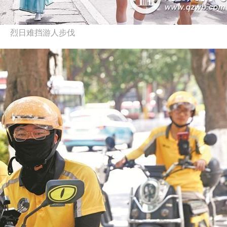
烈日难挡游人步伐