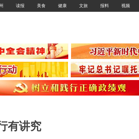
州
读报
美食
健康
文旅
报料
视频
住行有讲究