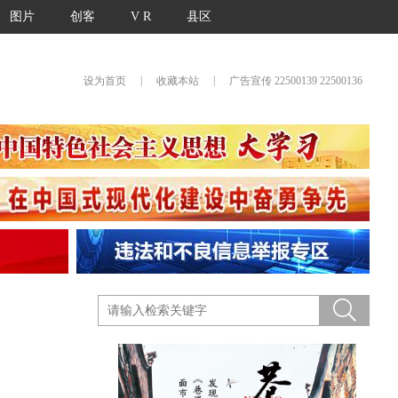
图片
创客
V R
县区
|
|
设为首页
收藏本站
广告宣传 22500139 22500136