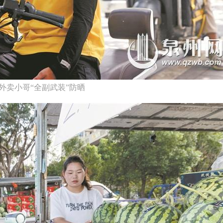
外卖小哥“全副武装”防晒