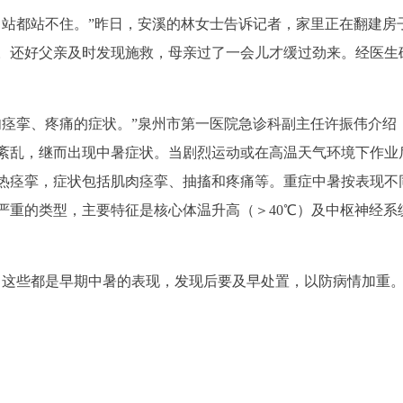
，站都站不住。”昨日，安溪的林女士告诉记者，家里正在翻建房
。还好父亲及时发现施救，母亲过了一会儿才缓过劲来。经医生
肉痉挛、疼痛的症状。”泉州市第一医院急诊科副主任许振伟介绍
紊乱，继而出现中暑症状。当剧烈运动或在高温天气环境下作业
热痉挛，症状包括肌肉痉挛、抽搐和疼痛等。重症中暑按表现不
严重的类型，主要特征是核心体温升高（＞40℃）及中枢神经系
，这些都是早期中暑的表现，发现后要及早处置，以防病情加重。