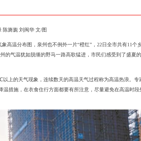
 陈旖旎 刘闽华 文/图
气象高温分布图，泉州也不例外一片“橙红”，22日全市共有11个
近泉州的气温犹如脱缰的野马一路高歌猛进，市民们感受到了盛夏的
5℃以上的天气现象，连续数天的高温天气过程称为高温热浪。专
降温措施，在衣食住行方面都要有所注意，尽量避免在高温时段