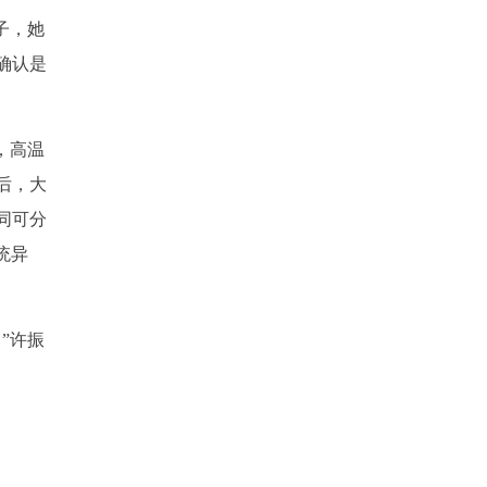
子，她
确认是
，高温
后，大
同可分
统异
”许振