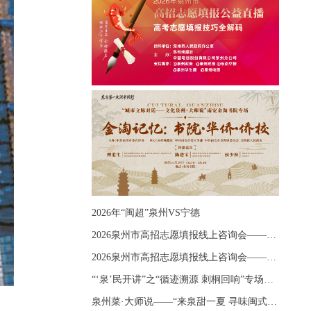
2026年“闽超”泉州VS宁德
2026泉州市高招志愿填报线上咨询会——《出分应急课堂：全流程拆解志愿填报》主题讲座
2026泉州市高招志愿填报线上咨询会——《志愿填报 答疑直播》主题讲座
“‘泉’民开讲”之“循迹溯源 刺桐回响”专场宣讲
泉州菜·大师说——“来泉甜一夏 寻味闽式鲜”上官品牌专场直播