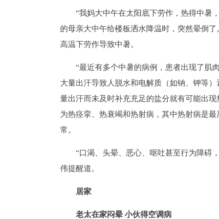
“我妈大中午在太阳底下劳作，热得中暑
的母亲大中午给楼板洒水降温时，突然晕倒了
高温下劳作导致中暑。
“最近有多个中暑的病例，患者出现了肌
大量出汗导致人脱水和电解质（如钠、钾等）
量出汗而未及时补充充足的盐分就有可能出现
为热痉挛、热衰竭和热射病，其中热射病是最
常。
“口渴、头晕、恶心、呕吐甚至行为障碍
伟提醒道。
居家
老太在家闷晕 小伙得空调病