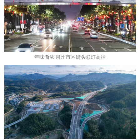
年味渐浓 泉州市区街头彩灯高挂