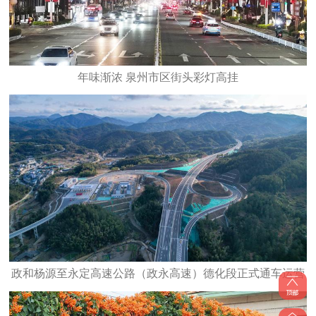
年味渐浓 泉州市区街头彩灯高挂
政和杨源至永定高速公路（政永高速）德化段正式通车运营