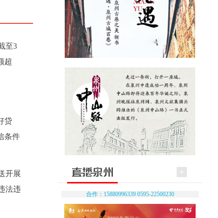
截至3
额超
好贷
信条件
送开展
违法违
合作：15880996339 0595-22500230