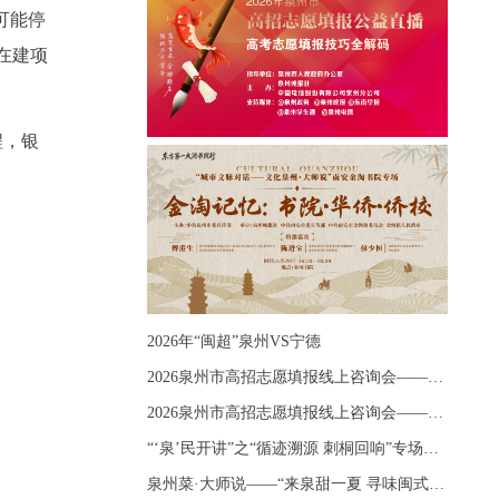
可能停
在建项
程，银
2026年“闽超”泉州VS宁德
2026泉州市高招志愿填报线上咨询会——《出分应急课堂：全流程拆解志愿填报》主题讲座
2026泉州市高招志愿填报线上咨询会——《志愿填报 答疑直播》主题讲座
“‘泉’民开讲”之“循迹溯源 刺桐回响”专场宣讲
泉州菜·大师说——“来泉甜一夏 寻味闽式鲜”上官品牌专场直播