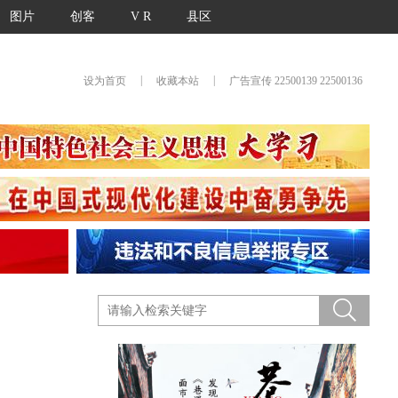
图片
创客
V R
县区
|
|
设为首页
收藏本站
广告宣传 22500139 22500136