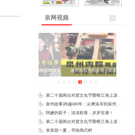
泉网视频
泉州肉粽亮相央视《新闻联播》
第二十届闽台对渡文化节暨蚶江海上泼水节在石狮蚶江启幕
泉州故事|跨越680年：从摩洛哥到泉州 丝路使者“中国行”
阿嬷的粽子：淡淡粽香，岁岁安康！
第二十届闽台对渡文化节暨蚶江海上泼水节在石狮蚶江开幕
来泉甜一夏，寻味闽式鲜