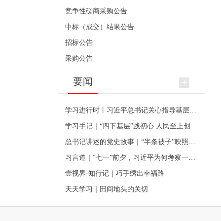
竞争性磋商采购公告
中标（成交）结果公告
招标公告
采购公告
要闻
学习进行时丨习近平总书记关心指导基层党建的故事
学习手记｜“四下基层”践初心 人民至上创伟业
总书记讲述的党史故事｜“半条被子”映照初心
习言道｜“七一”前夕，习近平为何考察一个村级党组织
壹视界·知行记｜巧手绣出幸福路
天天学习｜田间地头的关切