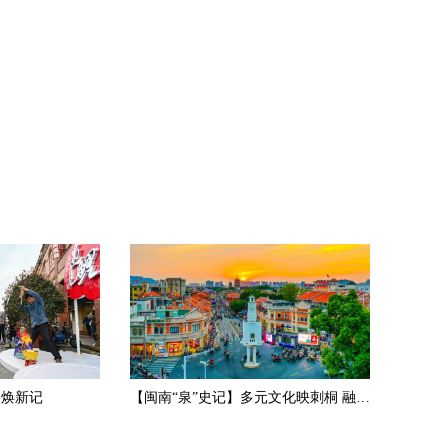
路焕新记
【闽南“泉”史记】多元文化映刺桐 融通中外照闽南