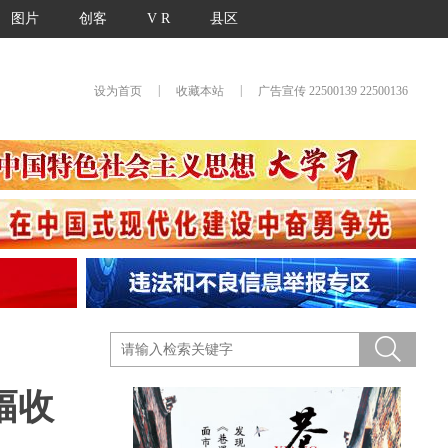
图片
创客
V R
县区
|
|
设为首页
收藏本站
广告宣传 22500139 22500136
幅收