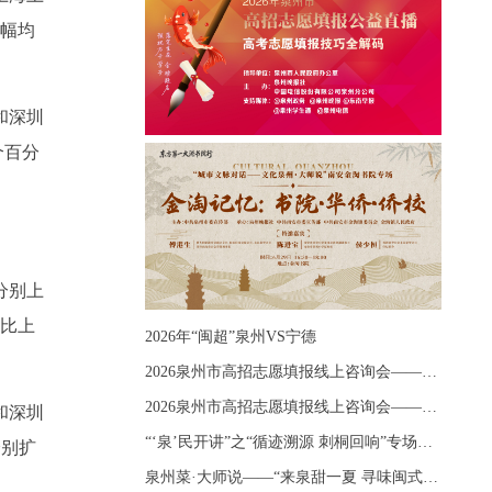
降幅均
和深圳
个百分
分别上
幅比上
2026年“闽超”泉州VS宁德
2026泉州市高招志愿填报线上咨询会——《出分应急课堂：全流程拆解志愿填报》主题讲座
2026泉州市高招志愿填报线上咨询会——《志愿填报 答疑直播》主题讲座
和深圳
“‘泉’民开讲”之“循迹溯源 刺桐回响”专场宣讲
分别扩
泉州菜·大师说——“来泉甜一夏 寻味闽式鲜”上官品牌专场直播