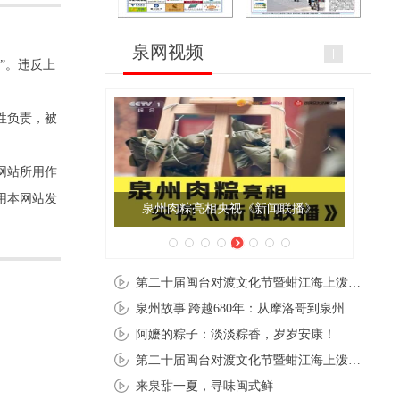
泉网视频
”。违反上
性负责，被
网站所用作
用本网站发
泉州肉粽亮相央视《新闻联播》
第二十届闽台对渡文化节暨蚶江海上泼水节在石狮蚶江启幕
泉州故事|跨越680年：从摩洛哥到泉州 丝路使者“中国行”
阿嬷的粽子：淡淡粽香，岁岁安康！
第二十届闽台对渡文化节暨蚶江海上泼水节在石狮蚶江开幕
来泉甜一夏，寻味闽式鲜