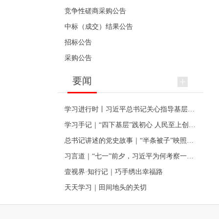
竞争性磋商采购公告
中标（成交）结果公告
招标公告
采购公告
要闻
学习进行时丨习近平总书记关心指导基层党建的故事
学习手记｜“四下基层”践初心 人民至上创伟业
总书记讲述的党史故事｜“半条被子”映照初心
习言道｜“七一”前夕，习近平为何考察一个村级党组织
壹视界·知行记｜巧手绣出幸福路
天天学习｜田间地头的关切