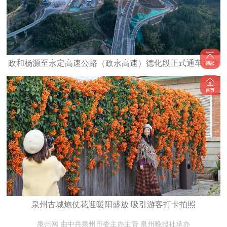
政和杨源至永定高速公路（政永高速）德化段正式通车运营
泉州古城炮仗花迎暖阳盛放 吸引游客打卡拍照
泉州网 由中共泉州市委主办主管 泉州晚报社承办