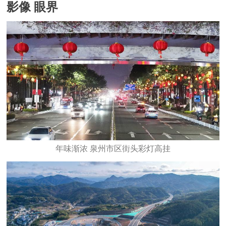
影像 眼界
年味渐浓 泉州市区街头彩灯高挂