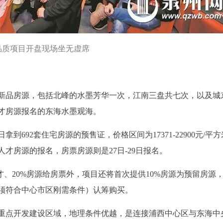
品质项目开盘现场坐无虚席
新品房源，包括北峰的水墨芳华一次，江南三盘共七次，以及城
才房源报名的东海水墨观海。
到692套住宅房源的预售证，价格区间为17371-22900元/平
人才房源的报名，房票房源则是27日-29日报名。
才、20%房源给房票外，项目还将首次提供10%房源为预留房源
须符合中心市区刚需条件）认筹购买。
重点开发建设区域，地理条件优越，是连接浦西中心区与东海中