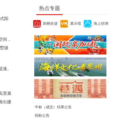
热点专题
道式阳
刺桐史迹
展示馆
海上丝绸
空间，
别墅级
提速。
便民资讯
实景展
推出建
中标（成交）结果公告
招标公告