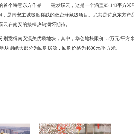
首个诗意东方作品——建发璞云，这是一个涵盖95-143平方米
2.4，是南安主城极度稀缺的低密珍藏级项目。尤其是诗意东方产
璞云在南安的接棒热销满怀期待。
分别竞得南安溪美优质地块，其中，华创地块限价1.2万元/平方
地块则绝大部分为回购房源，回购价格为4600元/平方米。