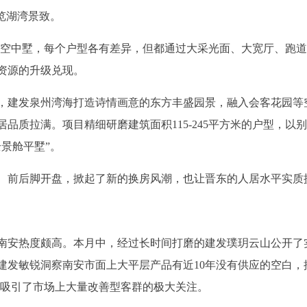
饱览湖湾景致。
方米的空中墅，每个户型各有差异，但都通过大采光面、大宽厅、跑
资源的升级兑现。
，建发泉州湾海打造诗情画意的东方丰盛园景，融入会客花园等
品质拉满。项目精细研磨建筑面积115-245平方米的户型，以
景舱平墅”。
、前后脚开盘，掀起了新的换房风潮，也让晋东的人居水平实质
南安热度颇高。本月中，经过长时间打磨的建发璞玥云山公开了
建发敏锐洞察南安市面上大平层产品有近10年没有供应的空白，
瞬间吸引了市场上大量改善型客群的极大关注。