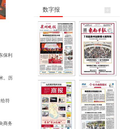
数字报
东保利
方米。历
，给符
央商务