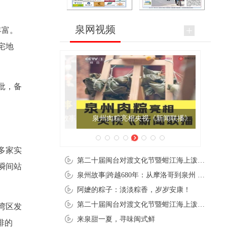
泉网视频
丰富。
宅地
批，备
泉州肉粽亮相央视《新闻联播》
多家实
第二十届闽台对渡文化节暨蚶江海上泼水节在石狮蚶江启幕
瞬间站
泉州故事|跨越680年：从摩洛哥到泉州 丝路使者“中国行”
阿嬷的粽子：淡淡粽香，岁岁安康！
第二十届闽台对渡文化节暨蚶江海上泼水节在石狮蚶江开幕
湾区发
来泉甜一夏，寻味闽式鲜
排的