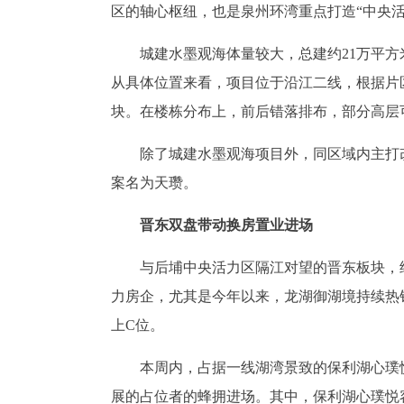
区的轴心枢纽，也是泉州环湾重点打造“中央活
城建水墨观海体量较大，总建约21万平方
从具体位置来看，项目位于沿江二线，根据片
块。在楼栋分布上，前后错落排布，部分高层
除了城建水墨观海项目外，同区域内主打
案名为天瓒。
晋东双盘带动换房置业进场
与后埔中央活力区隔江对望的晋东板块，
力房企，尤其是今年以来，龙湖御湖境持续热
上C位。
本周内，占据一线湖湾景致的保利湖心璞
展的占位者的蜂拥进场。其中，保利湖心璞悦容