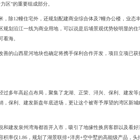
力区”的重要组成部分。
米，除12幢住宅外，还规划配建商业综合体及7幢办公楼，业态
区规划沿江一线为商业用地，可以说是后埔景观优势较明显的住
可看海。
改善的山西星河地块也确定将携手保利合作开发，项目立项已获
经过多年高起点布局，聚集了龙湖、正荣、浔兴、保利、建发等
销，保利、建发新盘年底进场，更让这个被寄予厚望的湾区新城
悦和建发泉州湾海都首开入市，吸引了地缘性换房客群以及看好
积率仅1.86，规划了湖景联排+洋房+空中墅的高能级产品，头