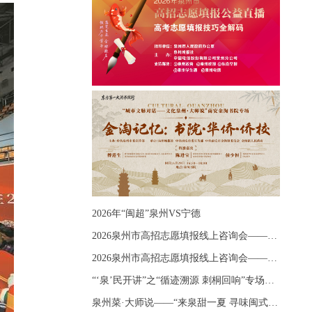
2026年“闽超”泉州VS宁德
2026泉州市高招志愿填报线上咨询会——《出分应急课堂：全流程拆解志愿填报》主题讲座
2026泉州市高招志愿填报线上咨询会——《志愿填报 答疑直播》主题讲座
“‘泉’民开讲”之“循迹溯源 刺桐回响”专场宣讲
泉州菜·大师说——“来泉甜一夏 寻味闽式鲜”上官品牌专场直播