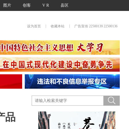
图片
创客
V R
县区
|
|
设为首页
收藏本站
广告宣传 22500139 22500136
产品