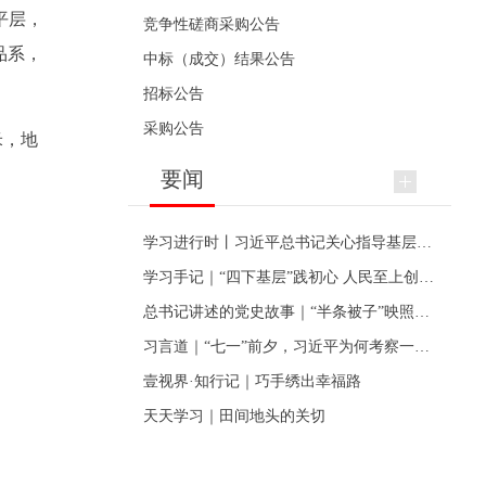
平层，
竞争性磋商采购公告
品系，
中标（成交）结果公告
招标公告
采购公告
米，地
要闻
学习进行时丨习近平总书记关心指导基层党建的故事
学习手记｜“四下基层”践初心 人民至上创伟业
总书记讲述的党史故事｜“半条被子”映照初心
习言道｜“七一”前夕，习近平为何考察一个村级党组织
壹视界·知行记｜巧手绣出幸福路
天天学习｜田间地头的关切