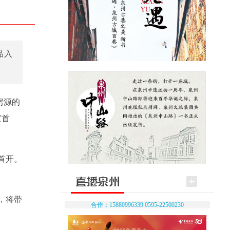
品入
房源的
度首
首开。
，将带
合作：15880996339 0595-22500230