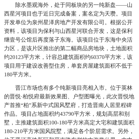
除水墨观海外，处于同板块的另一纯新盘——山
西星河项目也于近日完成备案，案名定为天瓒。项目
开发单位为泉州星泽房地产开发有限公司。根据公开
资料，该项目为保利与山西星河联合开发，这是保利
继壹号公馆后再度落子东海。该项目位于东海中央活
力区，是该片区推出的第二幅商品房地块，土地面积
约20123平方米，计容总建筑面积约60370平方米，该
项目用于建设改善型住房，单套房屋建筑面积不低于
180平方米。
晋江市场也有多个纯新项目亮相入市。位于英林
的晋悦·柏悦府最新效果图、户型图曝光，此次晋悦地
产首推“柏”系新中式国风墅府，打造晋南人居里程碑
作品。项目占地面积约43790平方米，规划高层和别
墅，主推建筑面积100-180平方米高定大宅和建筑面积
180-210平方米国风院墅，满足各个阶层需求。另外，