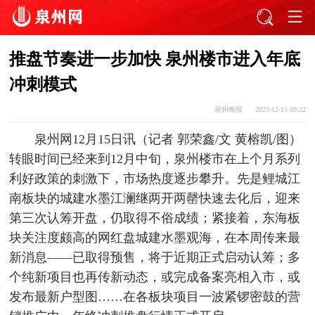
推盘节奏进一步加快 泉州楼市进入年底
冲刺模式
泉州晚报
2023-12-15 09:22
泉州网12月15日讯（记者 郭荣鑫/文 黄榕凯/图）
转眼时间已经来到12月中旬，泉州楼市在上个月系列
利好政策的刺激下，市场热度逐步攀升。先是鲤城江
南板块的城建水墨江澜继两开两罄快速去化后，迎来
第三次认筹开盘，仍取得不俗成绩；紧接着，东海板
块关注度颇高的网红盘城建水墨观海，在本周传来最
新消息——已取得预售，将于近期正式启动认筹；多
个纯新项目也再传新动态，或完成备案亮相入市，或
发布最新户型图……在各板块项目一波紧锣密鼓的营