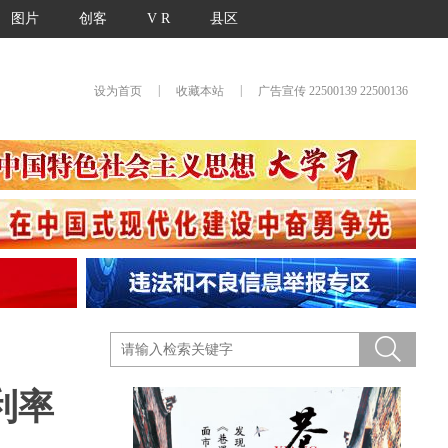
图片
创客
V R
县区
|
|
设为首页
收藏本站
广告宣传 22500139 22500136
利率