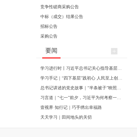
竞争性磋商采购公告
中标（成交）结果公告
招标公告
采购公告
要闻
学习进行时丨习近平总书记关心指导基层党建的故事
学习手记｜“四下基层”践初心 人民至上创伟业
总书记讲述的党史故事｜“半条被子”映照初心
习言道｜“七一”前夕，习近平为何考察一个村级党组织
壹视界·知行记｜巧手绣出幸福路
天天学习｜田间地头的关切