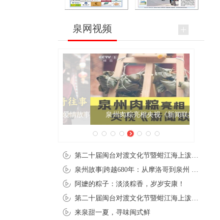
泉网视频
泉州肉粽亮相央视《新闻联播》
第二十届闽台对渡文化节暨蚶江海上泼水节在石狮蚶江启幕
泉州故事|跨越680年：从摩洛哥到泉州 丝路使者“中国行”
阿嬷的粽子：淡淡粽香，岁岁安康！
第二十届闽台对渡文化节暨蚶江海上泼水节在石狮蚶江开幕
来泉甜一夏，寻味闽式鲜