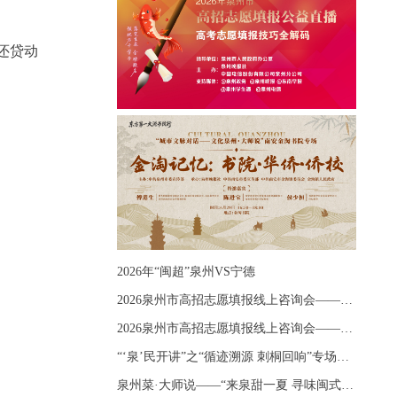
还贷动
2026年“闽超”泉州VS宁德
2026泉州市高招志愿填报线上咨询会——《出分应急课堂：全流程拆解志愿填报》主题讲座
2026泉州市高招志愿填报线上咨询会——《志愿填报 答疑直播》主题讲座
“‘泉’民开讲”之“循迹溯源 刺桐回响”专场宣讲
泉州菜·大师说——“来泉甜一夏 寻味闽式鲜”上官品牌专场直播