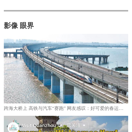
影像 眼界
跨海大桥上 高铁与汽车“赛跑” 网友感叹：好可爱的春运图景