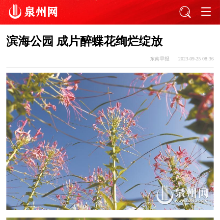
滨海公园 成片醉蝶花绚烂绽放
东南早报
2023-09-25 08:36