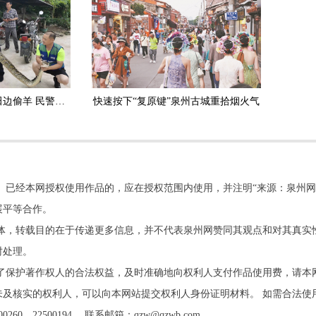
安溪：3.5米长大蟒蛇田边偷羊 民警擒获放生
快速按下“复原键”泉州古城重拾烟火气
。已经本网授权使用作品的，应在授权范围内使用，并注明“来源：泉州网
展平等合作。
他媒体，转载目的在于传递更多信息，并不代表泉州网赞同其观点和对其真实
时处理。
了保护著作权人的合法权益，及时准确地向权利人支付作品使用费，请本
及核实的权利人，可以向本网站提交权利人身份证明材料。 如需合法使
22500194。 联系邮箱：qzw@qzwb.com。