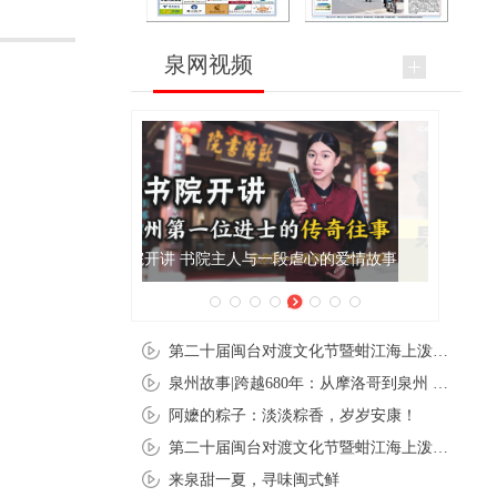
泉网视频
泉州肉粽亮相央视《新闻联播》
第二十届闽台对渡文化节暨蚶江海上泼水节在石狮蚶江启幕
泉州故事|跨越680年：从摩洛哥到泉州 丝路使者“中国行”
阿嬷的粽子：淡淡粽香，岁岁安康！
第二十届闽台对渡文化节暨蚶江海上泼水节在石狮蚶江开幕
来泉甜一夏，寻味闽式鲜