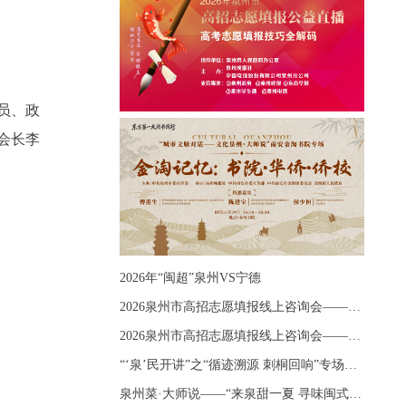
员、政
会长李
2026年“闽超”泉州VS宁德
2026泉州市高招志愿填报线上咨询会——《出分应急课堂：全流程拆解志愿填报》主题讲座
2026泉州市高招志愿填报线上咨询会——《志愿填报 答疑直播》主题讲座
“‘泉’民开讲”之“循迹溯源 刺桐回响”专场宣讲
泉州菜·大师说——“来泉甜一夏 寻味闽式鲜”上官品牌专场直播