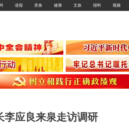
州
读报
美食
健康
文旅
报料
视频
长李应良来泉走访调研