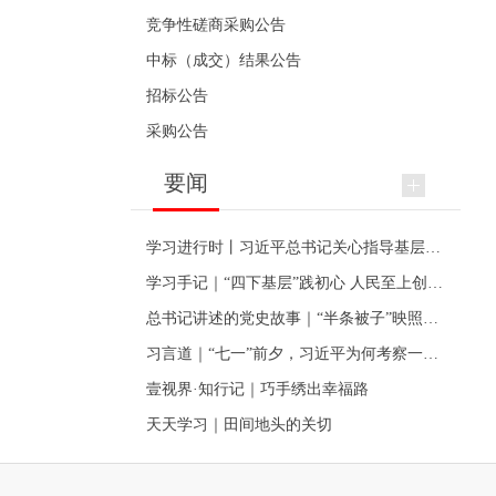
竞争性磋商采购公告
中标（成交）结果公告
招标公告
采购公告
要闻
学习进行时丨习近平总书记关心指导基层党建的故事
学习手记｜“四下基层”践初心 人民至上创伟业
总书记讲述的党史故事｜“半条被子”映照初心
习言道｜“七一”前夕，习近平为何考察一个村级党组织
壹视界·知行记｜巧手绣出幸福路
天天学习｜田间地头的关切