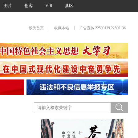
图片
创客
V R
县区
|
|
设为首页
收藏本站
广告宣传 22500139 22500136