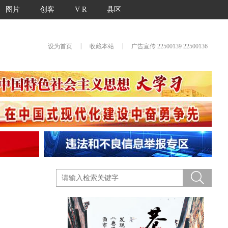
图片
创客
V R
县区
|
|
设为首页
收藏本站
广告宣传 22500139 22500136