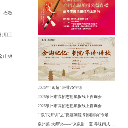
、石板
利用工
金山银
2026年“闽超”泉州VS宁德
2026泉州市高招志愿填报线上咨询会——《出分应急课堂：全流程拆解志愿填报》主题讲座
2026泉州市高招志愿填报线上咨询会——《志愿填报 答疑直播》主题讲座
“‘泉’民开讲”之“循迹溯源 刺桐回响”专场宣讲
泉州菜·大师说——“来泉甜一夏 寻味闽式鲜”上官品牌专场直播