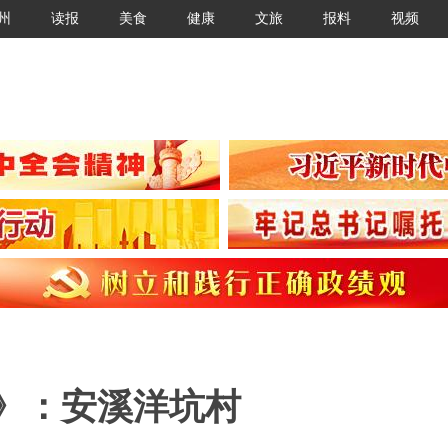
州
读报
美食
健康
文旅
报料
视频
》：安溪洋坑村