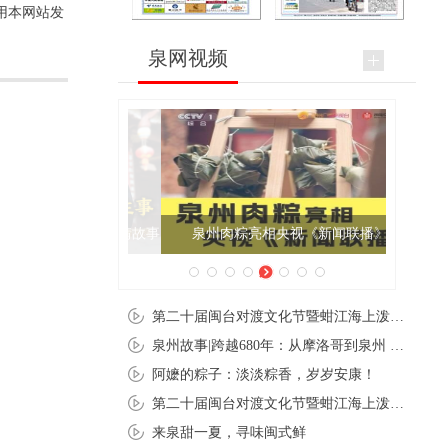
用本网站发
泉网视频
泉州肉粽亮相央视《新闻联播》
第二十届闽台对渡文化节暨蚶江海上泼水节在石狮蚶江启幕
泉州故事|跨越680年：从摩洛哥到泉州 丝路使者“中国行”
阿嬷的粽子：淡淡粽香，岁岁安康！
第二十届闽台对渡文化节暨蚶江海上泼水节在石狮蚶江开幕
来泉甜一夏，寻味闽式鲜