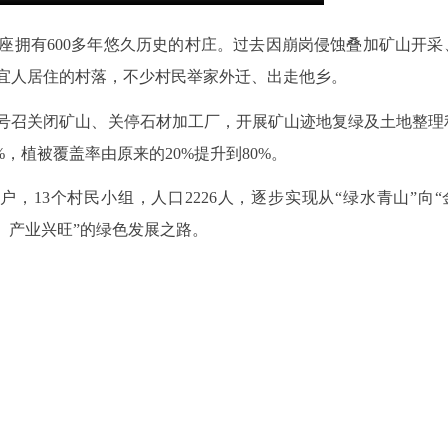
座拥有600多年悠久历史的村庄。过去因崩岗侵蚀叠加矿山开采
宜人居住的村落，不少村民举家外迁、出走他乡。
府号召关闭矿山、关停石材加工厂，开展矿山迹地复绿及土地整理
%，植被覆盖率由原来的20%提升到80%。
户，13个村民小组，人口2226人，逐步实现从“绿水青山”向“
、产业兴旺”的绿色发展之路。