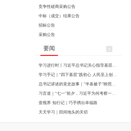
竞争性磋商采购公告
中标（成交）结果公告
招标公告
采购公告
要闻
学习进行时丨习近平总书记关心指导基层党建的故事
学习手记｜“四下基层”践初心 人民至上创伟业
总书记讲述的党史故事｜“半条被子”映照初心
习言道｜“七一”前夕，习近平为何考察一个村级党组织
壹视界·知行记｜巧手绣出幸福路
天天学习｜田间地头的关切