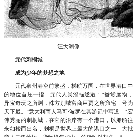
汪大渊像
元代刺桐城
成为少年的梦想之地
元代泉州港空前繁盛，梯航万国，在世界港口中
的地位首屈一指。元代人吴澄描述道：“番货远物，
异宝奇玩之所渊，殊方别域富商巨贾之所窟宅，号为
天下最。”意大利商人马可·波罗在其游记中写道：“宏
伟秀丽的刺桐城，在它的沿岸有一个港口，以船舶往
来如梭而出名，刺桐是世界上最大的港口之一，大批