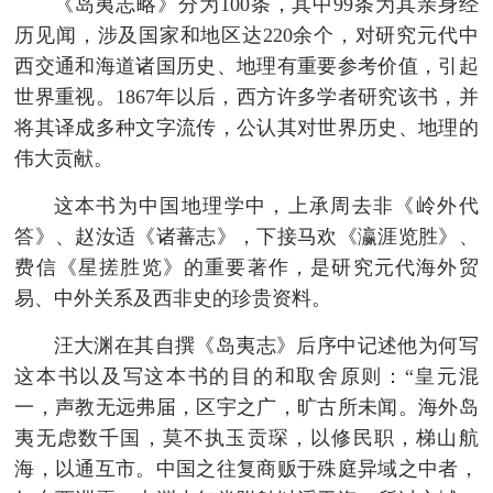
《岛夷志略》分为100条，其中99条为其亲身经
历见闻，涉及国家和地区达220余个，对研究元代中
西交通和海道诸国历史、地理有重要参考价值，引起
世界重视。1867年以后，西方许多学者研究该书，并
将其译成多种文字流传，公认其对世界历史、地理的
伟大贡献。
这本书为中国地理学中，上承周去非《岭外代
答》、赵汝适《诸蕃志》，下接马欢《瀛涯览胜》、
费信《星搓胜览》的重要著作，是研究元代海外贸
易、中外关系及西非史的珍贵资料。
汪大渊在其自撰《岛夷志》后序中记述他为何写
这本书以及写这本书的目的和取舍原则：“皇元混
一，声教无远弗届，区宇之广，旷古所未闻。海外岛
夷无虑数千国，莫不执玉贡琛，以修民职，梯山航
海，以通互市。中国之往复商贩于殊庭异域之中者，