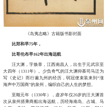
《岛夷志略》古籍版书影封面
比郑和早75年，
比哥伦布早162年出海远航
汪大渊，字焕章，江西南昌人，出生于元武宗至
大四年（1311年）。少负奇气的汪大渊仰慕司马迁为
写《史记》而行遍九州的经历，弱冠便束装来到“涨
海声中万国商”的泉州，编织自己的人生的梦想。
至顺元年（1330年），虚岁年仅20岁的汪大渊首
次从泉州搭乘商船出海远航，历经海南岛、占城、马