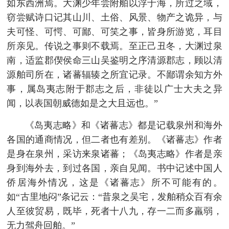
如东西洲焉。大渊少年尝附舶以浮于海，所过之域，
窃尝赋诗口记其山川、土俗、风景、物产之诡异，与
夫可怪、可愕、可鄙、可笑之事，皆身所游览，耳目
所亲见。传说之事则不载焉。至正己丑冬，大渊过泉
南，适监郡偰侯命三山吴鉴明之序清源郡志，顾以清
源舶司所在，诸蕃辐辏之所宜记录。不鄙谓余知方外
事，属岛夷志附于郡志之后，非徒以广士大夫之异
闻，以表国朝威德如是之大且远也。”
《岛夷志略》和《诸蕃志》都是记载泉州和海外
各国的通商情况，但二者也有差别。《诸蕃志》作者
是身在泉州，采访来泉诸蕃；《岛夷志略》作者是亲
身到海外去，到过各国，亲自见闻。书中记述中国人
侨居海外情况，这是《诸蕃志》所不可能有的。
如“古里地闷”条记云：“昔泉之吴宅，发舶稍众百有余
人至彼贸易，既毕，死者十八九，存一二而多羸弱，
无力驾舟回舶。”