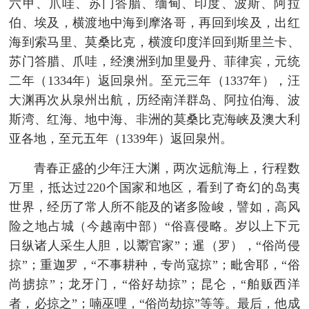
六甲、爪哇、苏门答腊、缅甸、印度、波斯、阿拉
伯、埃及，横渡地中海到摩洛哥，再回到埃及，出红
海到索马里、莫桑比克，横渡印度洋回到斯里兰卡、
苏门答腊、爪哇，经澳洲到加里曼丹、菲律宾，元统
二年（1334年）返回泉州。至元三年（1337年），汪
大渊再次从泉州出航，历经南洋群岛、阿拉伯海、波
斯湾、红海、地中海、非洲的莫桑比克海峡及澳大利
亚各地，至元五年（1339年）返回泉州。
青春正盛的少年汪大渊，两次远航海上，行程数
万里，抵达过220个国家和地区，看到了奇幻的岛夷
世界，经历了常人所不能及的诸多险峻，譬如，高风
险之地占城（今越南中部）“俗喜侵略。岁以上下元
日纵诸人采生人胆，以鬻官家”；暹（罗），“俗尚侵
掠”；重迦罗，“不事耕种，专尚寇掠”；毗舍耶，“俗
尚掳掠”；龙牙门，“俗好劫掠”；昆仑，“舶贩西洋
者，必掠之”；喃巫哩，“俗尚劫掠”等等。最后，他成