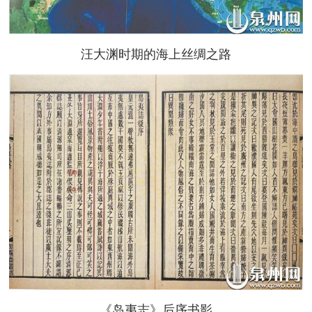
汪大渊时期的海上丝绸之路
《岛夷志》后序书影