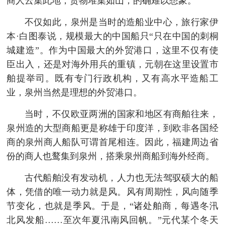
商人云集此地，货物堆集如山，的确难以想象。”
不仅如此，泉州是当时的造船业中心，旅行家伊
本·白图泰说，规模最大的中国船只“只在中国的刺桐
城建造”。作为中国最大的外贸港口，这里不仅有使
臣出入，还是对海外用兵的重镇，元朝在这里设置市
舶提举司。既有专门行政机构，又有高水平造船工
业，泉州当然是理想的外贸港口。
当时，不仅欧亚两洲的国家和地区有商舶往来，
泉州造的大型商船更是称雄于印度洋，到欧非各国经
商的泉州商人船队可谓首尾相连。因此，福建周边省
份的商人也鹜集到泉州，搭乘泉州商船到海外经商。
古代船舶没有发动机，人力也无法驾驭硕大的船
体，凭借的唯一动力就是风。风有周期性，风向随季
节变化，也就是季风。于是，“诸处舶商，每遇冬汛
北风发船……至次年夏汛南风回帆。”元代某个冬天