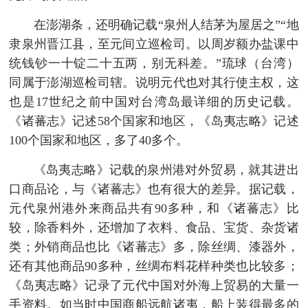
在澎湖条，还明确记载“泉州人结茅为屋居之”“地
隶泉州晋江县，至元间立巡检司。以周岁额办盐课中
统钱钞一十锭二十五两，别无科差。”琉球（台湾）
同属于澎湖巡检司辖。说明元代也对其行使主权，这
也是17世纪之前中国对台湾岛最详细的历史记载。
《诸蕃志》记述58个国家和地区，《岛夷志略》记述
100个国家和地区，多了40多个。
《岛夷志略》记载的泉州港对外贸易，就其进出
口商品论，与《诸蕃志》也有很大的差异。据记载，
元代泉州港外来商品共有90多种，和《诸蕃志》比
较，除香料外，还增加了衣料、食品、宝货、杂货诸
类；外销商品也比《诸蕃志》多，除丝绸、漆器外，
还有其他商品90多种，丝绸布料花样种类也比较多；
《岛夷志略》记录了元代中国对外海上贸易的大量一
手资料。如当时中国商船远航诸夷，船上装得最多的