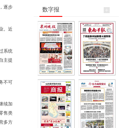
，逐步
数字报
业。近
过系统
自主提
务不可
继续加
零售类
经营多方