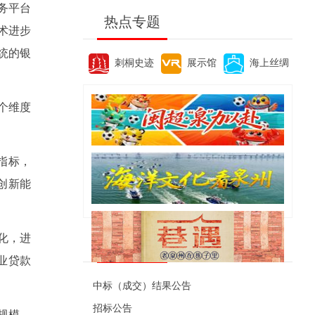
务平台
热点专题
术进步
统的银
刺桐史迹
展示馆
海上丝绸
个维度
指标，
创新能
化，进
便民资讯
业贷款
中标（成交）结果公告
招标公告
规模、