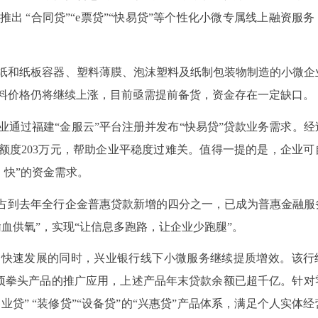
出 “合同贷”“e票贷”“快易贷”等个性化小微专属线上融资服务
纸和纸板容器、塑料薄膜、泡沫塑料及纸制包装物制造的小微企
料价格仍将继续上涨，目前亟需提前备货，资金存在一定缺口。
通过福建“金服云”平台注册并发布“快易贷”贷款业务需求。经
额度203万元，帮助企业平稳度过难关。值得一提的是，企业可
、快”的资金需求。
占到去年全行企金普惠贷款新增的四分之一，已成为普惠金融服
血供氧”，实现“让信息多跑路，让企业少跑腿”。
资快速发展的同时，兴业银行线下小微服务继续提质增效。该行
”三项拳头产品的推广应用，上述产品年末贷款余额已超千亿。针对
业贷” “装修贷”“设备贷”的“兴惠贷”产品体系，满足个人实体