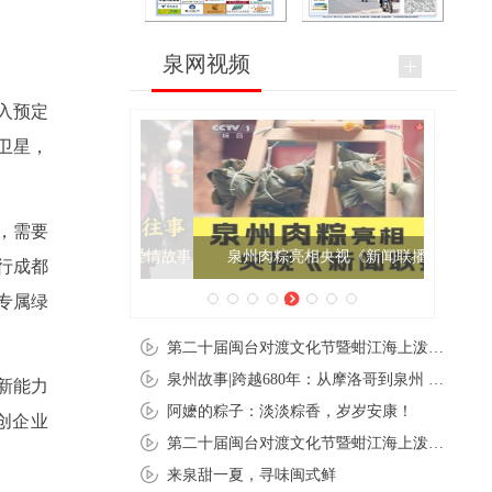
泉网视频
入预定
卫星，
，需要
泉州肉粽亮相央视《新闻联播》
行成都
专属绿
第二十届闽台对渡文化节暨蚶江海上泼水节在石狮蚶江启幕
泉州故事|跨越680年：从摩洛哥到泉州 丝路使者“中国行”
新能力
阿嬷的粽子：淡淡粽香，岁岁安康！
创企业
第二十届闽台对渡文化节暨蚶江海上泼水节在石狮蚶江开幕
来泉甜一夏，寻味闽式鲜