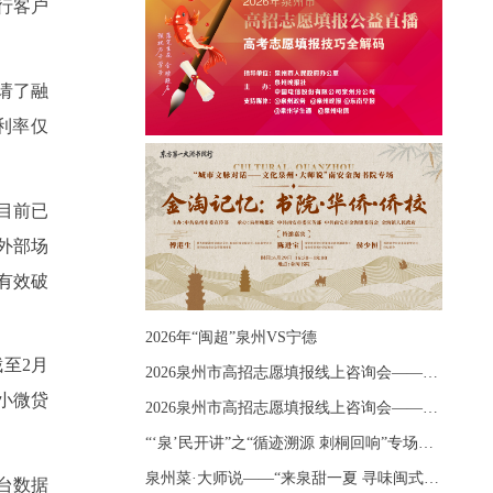
行客户
请了融
利率仅
目前已
外部场
有效破
2026年“闽超”泉州VS宁德
至2月
2026泉州市高招志愿填报线上咨询会——《出分应急课堂：全流程拆解志愿填报》主题讲座
惠小微贷
2026泉州市高招志愿填报线上咨询会——《志愿填报 答疑直播》主题讲座
“‘泉’民开讲”之“循迹溯源 刺桐回响”专场宣讲
泉州菜·大师说——“来泉甜一夏 寻味闽式鲜”上官品牌专场直播
台数据