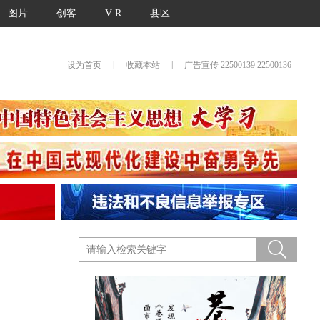
图片
创客
V R
县区
|
|
设为首页
收藏本站
广告宣传 22500139 22500136