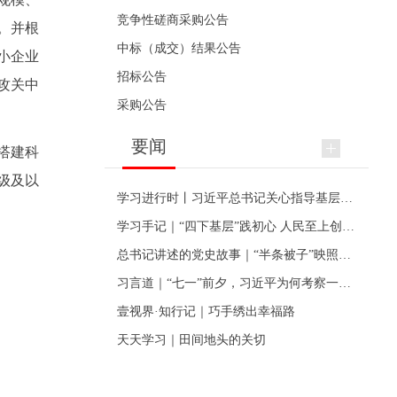
竞争性磋商采购公告
。并根
中标（成交）结果公告
小企业
招标公告
攻关中
采购公告
要闻
搭建科
级及以
学习进行时丨习近平总书记关心指导基层党建的故事
学习手记｜“四下基层”践初心 人民至上创伟业
总书记讲述的党史故事｜“半条被子”映照初心
习言道｜“七一”前夕，习近平为何考察一个村级党组织
壹视界·知行记｜巧手绣出幸福路
天天学习｜田间地头的关切