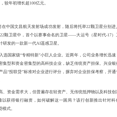
元，较年初增长超100亿元。
载火箭在中国文昌航天发射场成功发射，随后将托举22颗卫星分别进
2颗卫星中，首个以赛事命名的卫星——大运号（星时代-17）
计研发的一款新一代AI遥感卫星。
入选国家级“专精特新”小巨人企业。近两年，公司业务增长迅速
密集型和资金密集型的高科技企业，缺乏传统资产担保。兴业银
产品“投联贷”标准对企业进行评分，摒弃对企业担保考察，开通
。
高、资金需求大，但普遍存在轻资产、无传统抵押物以及科技创
难以获得银行融资，如何破解这一困局？该行创新推出针对科
贷模式。