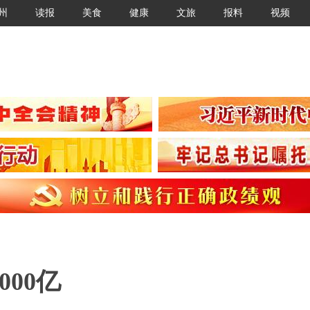
州
读报
美食
健康
文旅
报料
视频
00亿