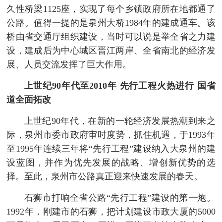
久性桥梁1125座，实现了每个乡镇政府所在地都通了
公路。值得一提的是泉州大桥1984年的建成通车。该
桥由省交通厅组织建设，当时可以说是举全省之力建
设，建成后为中心城区晋江两岸、全省南北的经济发
展、人员交流发挥了巨大作用。
上世纪90年代至2010年 先行工程火热进行 国省
道全面拓改
上世纪90年代，在新的一轮经济发展热潮到来之
际，泉州市委市政府审时度势，抓住机遇，于1993年
至1995年连续三年将“先行工程”建设纳入大泉州的建
设蓝图，并作为优先发展的战略、增创新优势的选
择。至此，泉州市公路真正迎来快速发展的春天。
石狮市打响全省公路“先行工程”建设的第一炮。
1992年，刚建市的石狮，把计划建设市政大厦的5000