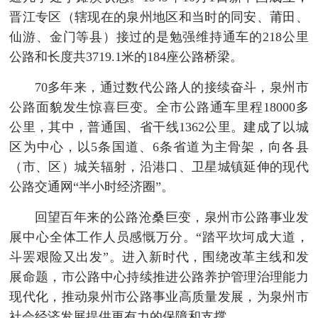
晋江专区（辖现在的泉州地区和当时的同安、莆田、
仙游、金门等县）接过的是勉强维持通车的218公里
公路和长度共3719.1米的184座公路桥梁。
70多年来，通过数代公路人的接续奋斗，泉州市
公路面貌发生惊喜巨变。全市公路通车里程18000多
公里，其中，普通国、省干线1362公里。建成了以城
区为中心，以5条国道、6条省道为主骨架，向各县
（市、区）城关辐射，沿港口、卫星城镇延伸的现代
公路交通网“半小时经济圈”。
回望百年来的公路沧桑巨变，泉州市公路事业发
展中心全体工作人员感慨万分。“踏平坎坷成大道，
斗罢艰险又出发”。进入新时代，围绕改革主线和发
展命题，市公路中心持续推进公路养护管理治理能力
现代化，推动泉州市公路事业高质量发展，为泉州市
社会经济发展提供更有力的保障和支撑。