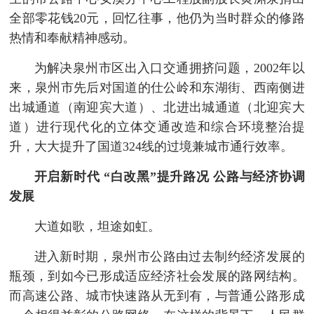
全部零花钱20元，回忆往事，他仍为当时群众的修路
热情和奉献精神感动。
为解决泉州市区出入口交通拥挤问题，2002年以
来，泉州市先后对国道的仕公岭和东湖街、西南侧进
出城通道（南迎宾大道）、北进出城通道（北迎宾大
道）进行现代化的立体交通改造和综合环境整治提
升，大大提升了国道324线的过境兼城市通行效率。
开启新时代 “白改黑”提升路况 公路与经济协调
发展
大道如歌，坦途如虹。
进入新时期，泉州市公路由过去制约经济发展的
瓶颈，到如今已形成适应经济社会发展的路网结构。
而高速公路、城市快速路从无到有，与普通公路形成