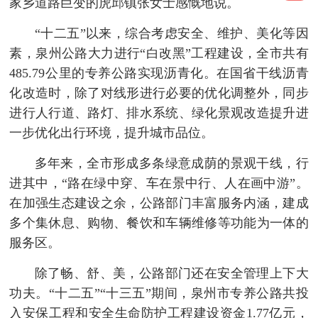
家乡道路巨变的虎邱镇张女士感慨地说。
“十二五”以来，综合考虑安全、维护、美化等因
素，泉州公路大力进行“白改黑”工程建设，全市共有
485.79公里的专养公路实现沥青化。在国省干线沥青
化改造时，除了对线形进行必要的优化调整外，同步
进行人行道、路灯、排水系统、绿化景观改造提升进
一步优化出行环境，提升城市品位。
多年来，全市形成多条绿意成荫的景观干线，行
进其中，“路在绿中穿、车在景中行、人在画中游”。
在加强生态建设之余，公路部门丰富服务内涵，建成
多个集休息、购物、餐饮和车辆维修等功能为一体的
服务区。
除了畅、舒、美，公路部门还在安全管理上下大
功夫。“十二五”“十三五”期间，泉州市专养公路共投
入安保工程和安全生命防护工程建设资金1.77亿元，