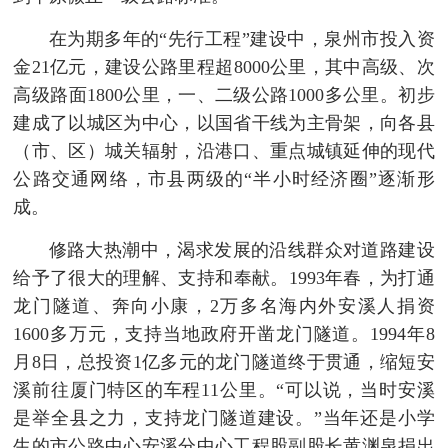
在为期多年的“先行工程”建设中，泉州市投入资
金21亿元，建设公路里程超8000公里，其中高级、次
高级路面1800公里，一、二级公路1000多公里。初步
建成了以城区为中心，以国省干线为主骨架，向各县
（市、区）城关辐射，沿港口、重点城镇延伸的现代
公路交通网络，市县两级的“半小时经济圈”逐渐形
成。
修路大热潮中，渴求发展的沿线群众对道路建设
给予了很大的理解、支持和奉献。1993年春，为打通
龙门隧道、奔向小康，2万多名海内外安溪人捐资
1600多万元，支持当地政府开凿龙门隧道。1994年8
月8日，总投资1亿多元的龙门隧道终于贯通，缩短安
溪前往厦门特区的车程11公里。“可以说，当时安溪
是举全县之力，支持龙门隧道建设。”当年还是小学
生的市公路中心安溪分中心工程股副股长黄渊泉捐出