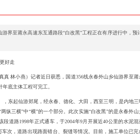
乡仙游界至莆永高速东互通路段“白改黑”工程正在有序进行中，预
路更好走
林真真 林小燕）记者近日获悉，国道356线永春外山乡仙游界至
计年底主体工程可完工。
郊线”），东起仙游郊尾，经永春、德化、大田，西至三明，是内地三
“两纵三横”中“横”的一个部分。此次实施“白改黑”的是永春外山
该段道路1998年正式通车，于2004年9月开展近40公里的水泥
万车次，道路出现路面错台、裂缝等情况。目前，施工单位已完