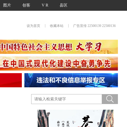
图片
创客
V R
县区
|
|
设为首页
收藏本站
广告宣传 22500139 22500136