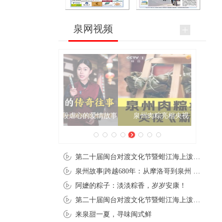
泉网视频
泉州肉粽亮相央视《新闻联播》
第二十届闽台对渡文化节暨蚶江海上泼水节在石狮蚶江启幕
泉州故事|跨越680年：从摩洛哥到泉州 丝路使者“中国行”
阿嬷的粽子：淡淡粽香，岁岁安康！
第二十届闽台对渡文化节暨蚶江海上泼水节在石狮蚶江开幕
来泉甜一夏，寻味闽式鲜