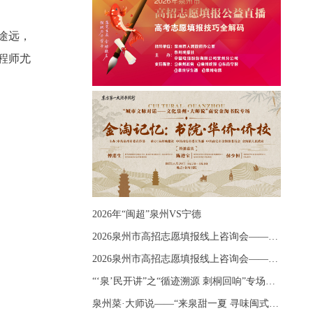
途远，
程师尤
2026年“闽超”泉州VS宁德
2026泉州市高招志愿填报线上咨询会——《出分应急课堂：全流程拆解志愿填报》主题讲座
2026泉州市高招志愿填报线上咨询会——《志愿填报 答疑直播》主题讲座
“‘泉’民开讲”之“循迹溯源 刺桐回响”专场宣讲
泉州菜·大师说——“来泉甜一夏 寻味闽式鲜”上官品牌专场直播