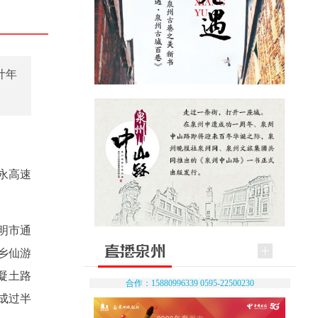
计年
莆永高速
明市通
乡仙游
混凝土路
合作：15880996339 0595-22500230
成过半