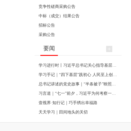
竞争性磋商采购公告
中标（成交）结果公告
招标公告
采购公告
要闻
学习进行时丨习近平总书记关心指导基层党建的故事
学习手记｜“四下基层”践初心 人民至上创伟业
总书记讲述的党史故事｜“半条被子”映照初心
习言道｜“七一”前夕，习近平为何考察一个村级党组织
壹视界·知行记｜巧手绣出幸福路
天天学习｜田间地头的关切