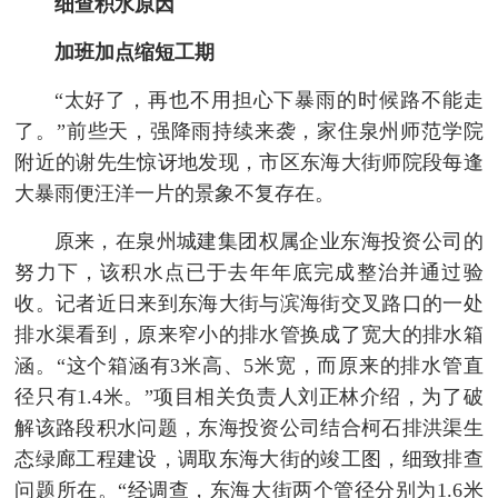
细查积水原因
加班加点缩短工期
“太好了，再也不用担心下暴雨的时候路不能走
了。”前些天，强降雨持续来袭，家住泉州师范学院
附近的谢先生惊讶地发现，市区东海大街师院段每逢
大暴雨便汪洋一片的景象不复存在。
原来，在泉州城建集团权属企业东海投资公司的
努力下，该积水点已于去年年底完成整治并通过验
收。记者近日来到东海大街与滨海街交叉路口的一处
排水渠看到，原来窄小的排水管换成了宽大的排水箱
涵。“这个箱涵有3米高、5米宽，而原来的排水管直
径只有1.4米。”项目相关负责人刘正林介绍，为了破
解该路段积水问题，东海投资公司结合柯石排洪渠生
态绿廊工程建设，调取东海大街的竣工图，细致排查
问题所在。“经调查，东海大街两个管径分别为1.6米